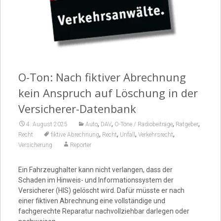
Video
O-Ton: Nach fiktiver Abrechnung
kein Anspruch auf Löschung in der
Versicherer-Datenbank
,
,
,
,
4. August 2025
Auto
DAV
O-Töne / Radiobeiträge
Ratgeber
,
,
,
,
Recht
fiktive Abrechnung
Recht
Unfall
Verkehrsrecht
Versicherung
Reporter
Ein Fahrzeughalter kann nicht verlangen, dass der
Schaden im Hinweis- und Informationssystem der
Versicherer (HIS) gelöscht wird. Dafür müsste er nach
einer fiktiven Abrechnung eine vollständige und
fachgerechte Reparatur nachvollziehbar darlegen oder