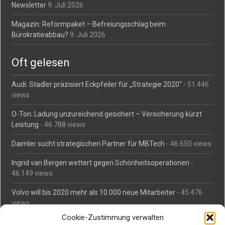
Newsletter
9. Juli 2026
Magazin: Reformpaket – Befreiungsschlag beim
Bürokratieabbau?
9. Juli 2026
Oft gelesen
Audi: Stadler präzisiert Eckpfeiler für „Strategie 2020“
- 51.446
views
O-Ton: Ladung unzureichend gesichert – Versicherung kürzt
Leistung
- 46.788 views
Daimler sucht strategischen Partner für MBTech
- 46.650 views
Ingrid van Bergen wettert gegen Schönheitsoperationen
-
46.149 views
Volvo will bis 2020 mehr als 10.000 neue Mitarbeiter
- 45.476
views
Cookie-Zustimmung verwalten
Mäßiges Interesse an Daimlers MBtech
- 44.701 views