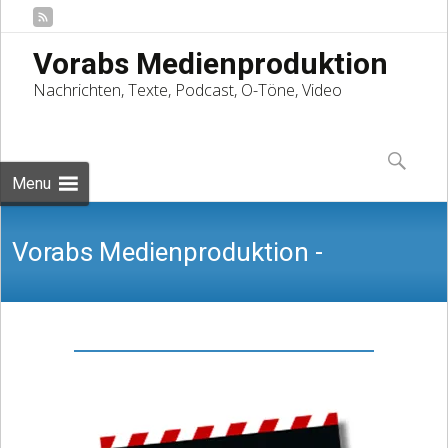
Vorabs Medienproduktion
Nachrichten, Texte, Podcast, O-Töne, Video
Skip
to
Suchen
content
nach:
Menu
Vorabs Medienproduktion -
Nachrichten, Texte, Podcast, O-Töne,