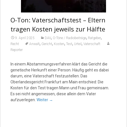
O-Ton: Vaterschaftstest – Eltern
tragen Kosten jeweils zur Hälfte
,
,
,
9. April 2025
DAV
O-Töne / Radiobeiträge
Ratgeber
,
,
,
,
,
Recht
Anwalt
Gericht
Kosten
Test
Urteil
Vaterschaft
Reporter
In einem Abstammungsverfahren klärt das Gericht die
genetische Herkunft einer Person. Häufig geht es dabei
darum, eine Vaterschaft festzustellen. Das
Oberlandesgericht Frankfurt am Main entschied: Die
Kosten für den Test tragen Mann und Frau gemeinsam.
Es sei nicht angemessen, diese allein dem Vater
aufzuerlegen.
Weiter
→