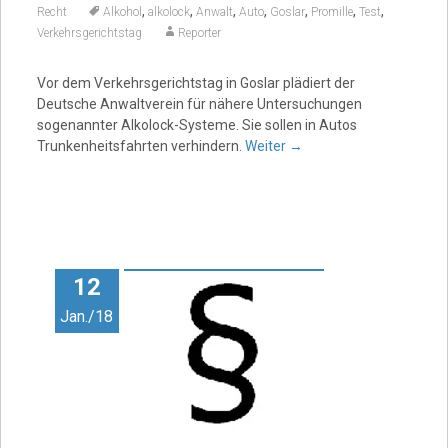
,
,
,
,
,
,
,
Recht
Alkohol
alkolock
Anwalt
Auto
Goslar
Promille
Test
Verkehrsgerichtstag
Reporter
Vor dem Verkehrsgerichtstag in Goslar plädiert der
Deutsche Anwaltverein für nähere Untersuchungen
sogenannter Alkolock-Systeme. Sie sollen in Autos
Trunkenheitsfahrten verhindern.
Weiter
→
12
Jan./18