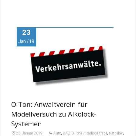
23
Jan./19
O-Ton: Anwaltverein für
Modellversuch zu Alkolock-
Systemen
,
,
,
,
23. Januar 2019
Auto
DAV
O-Töne / Radiobeiträge
Ratgeber