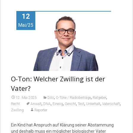
Video
12
Mai/25
O-Ton: Welcher Zwilling ist der
Vater?
,
,
,
12. Mai 2025
DAV
O-Töne / Radiobeiträge
Ratgeber
,
,
,
,
,
,
,
Recht
Anwalt
DNA
Eineiig
Gericht
Test
Unterhalt
Vaterschaft
Zwilling
Reporter
Ein Kind hat Anspruch auf Klärung seiner Abstammung
und deshalb muss ein möglicher biologischer Vater