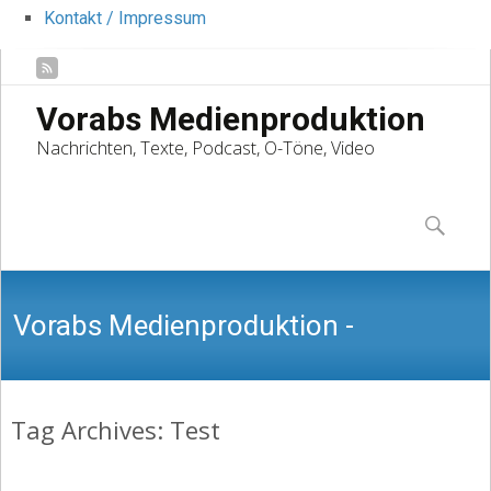
Kontakt / Impressum
Vorabs Medienproduktion
Nachrichten, Texte, Podcast, O-Töne, Video
Skip
to
Suchen
content
nach:
Vorabs Medienproduktion -
Tag Archives: Test
Nachrichten, Texte, Podcast, O-Töne,