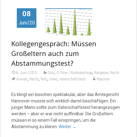
08
Juni/20
Kollegengespräch: Müssen
Großeltern auch zum
Abstammungstest?
,
,
,
8. Juni 2020
DAV
O-Töne / Radiobeiträge
Ratgeber
Recht
,
,
,
,
Anwalt
Recht
Test
Urteil
Vaterschaftstest
Reporter
Es klingt ein bisschen spektakulär, aber das Amtsgericht
Hannover musste sich wirklich damit beschäftigen. Ein
junger Mann sollte zum Vaterschaftstest herangezogen
werden – aber er war nicht auffindbar. Die Großeltern
müssen in so einem Fall einspringen, um die
Abstammung zu klären.
Weiter
→