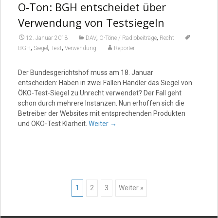
O-Ton: BGH entscheidet über
Verwendung von Testsiegeln
,
,
12. Januar 2018
DAV
O-Töne / Radiobeiträge
Recht
,
,
,
BGH
Siegel
Test
Verwendung
Reporter
Der Bundesgerichtshof muss am 18. Januar
entscheiden: Haben in zwei Fällen Händler das Siegel von
ÖKO-Test-Siegel zu Unrecht verwendet? Der Fall geht
schon durch mehrere Instanzen. Nun erhoffen sich die
Betreiber der Websites mit entsprechenden Produkten
und ÖKO-Test Klarheit.
Weiter
→
Posts
1
2
3
Weiter »