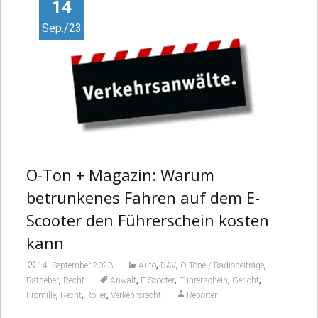
Video
14
Sep./23
O-Ton + Magazin: Warum
betrunkenes Fahren auf dem E-
Scooter den Führerschein kosten
kann
,
,
,
14. September 2023
Auto
DAV
O-Töne / Radiobeiträge
,
,
,
,
,
Ratgeber
Recht
Anwalt
E-Scooter
Führerschein
Gericht
,
,
,
Promille
Recht
Roller
Verkehrsrecht
Reporter