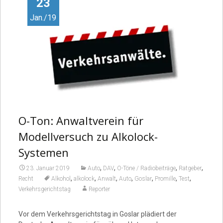
23
Jan./19
O-Ton: Anwaltverein für
Modellversuch zu Alkolock-
Systemen
,
,
,
,
23. Januar 2019
Auto
DAV
O-Töne / Radiobeiträge
Ratgeber
,
,
,
,
,
,
,
Recht
Alkohol
alkolock
Anwalt
Auto
Goslar
Promille
Test
Verkehrsgerichtstag
Reporter
Vor dem Verkehrsgerichtstag in Goslar plädiert der