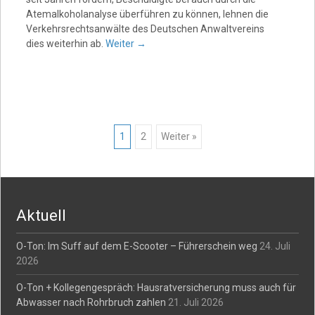
Atemalkoholanalyse überführen zu können, lehnen die
Verkehrsrechtsanwälte des Deutschen Anwaltvereins
dies weiterhin ab.
Weiter
→
Posts
1
2
Weiter »
navigation
Aktuell
O-Ton: Im Suff auf dem E-Scooter – Führerschein weg
24. Juli
2026
O-Ton + Kollegengespräch: Hausratversicherung muss auch für
Abwasser nach Rohrbruch zahlen
21. Juli 2026