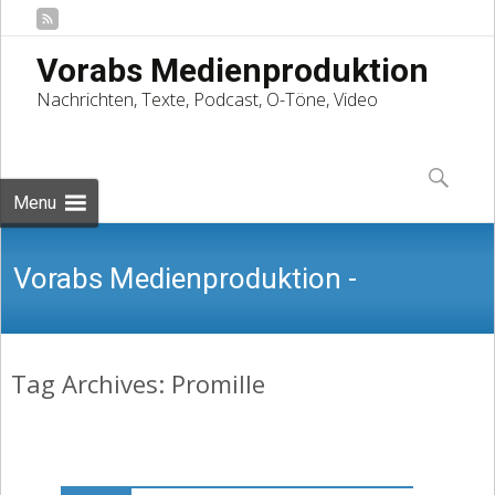
Vorabs Medienproduktion
Nachrichten, Texte, Podcast, O-Töne, Video
Skip
to
Suchen
content
nach:
Menu
Vorabs Medienproduktion -
Tag Archives: Promille
Nachrichten, Texte, Podcast, O-Töne,