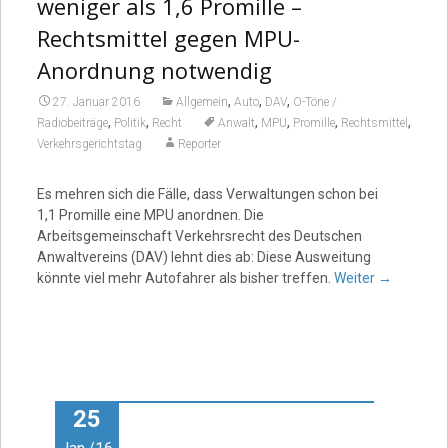
weniger als 1,6 Promille –
Rechtsmittel gegen MPU-
Anordnung notwendig
,
,
,
27. Januar 2016
Allgemein
Auto
DAV
O-Töne /
,
,
,
,
,
,
Radiobeiträge
Politik
Recht
Anwalt
MPU
Promille
Rechtsmittel
Verkehrsgerichtstag
Reporter
Es mehren sich die Fälle, dass Verwaltungen schon bei
1,1 Promille eine MPU anordnen. Die
Arbeitsgemeinschaft Verkehrsrecht des Deutschen
Anwaltvereins (DAV) lehnt dies ab: Diese Ausweitung
könnte viel mehr Autofahrer als bisher treffen.
Weiter
→
25