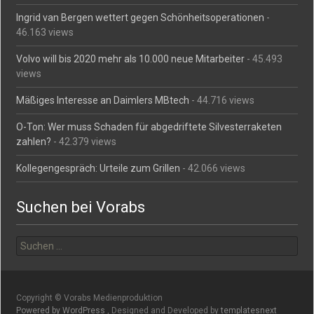
Ingrid van Bergen wettert gegen Schönheitsoperationen
-
46.163 views
Volvo will bis 2020 mehr als 10.000 neue Mitarbeiter
- 45.493
views
Mäßiges Interesse an Daimlers MBtech
- 44.716 views
O-Ton: Wer muss Schaden für abgedriftete Silvesterraketen
zahlen?
- 42.379 views
Kollegengespräch: Urteile zum Grillen
- 42.066 views
Suchen bei Vorabs
Suchen
nach:
Copyright © Vorabs Medienproduktion
Powered by WordPress
, Designed and Developed by
templatesnext