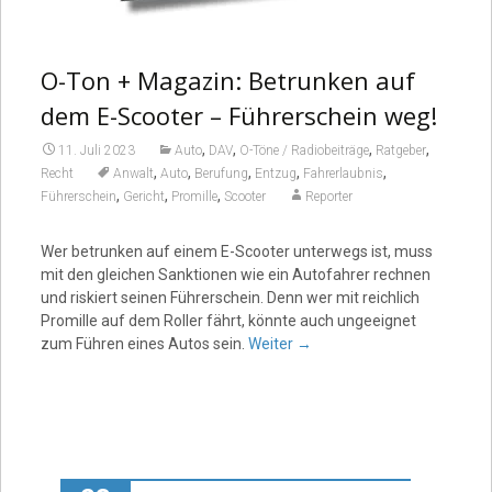
O-Ton + Magazin: Betrunken auf
dem E-Scooter – Führerschein weg!
,
,
,
,
11. Juli 2023
Auto
DAV
O-Töne / Radiobeiträge
Ratgeber
,
,
,
,
,
Recht
Anwalt
Auto
Berufung
Entzug
Fahrerlaubnis
,
,
,
Führerschein
Gericht
Promille
Scooter
Reporter
Wer betrunken auf einem E-Scooter unterwegs ist, muss
mit den gleichen Sanktionen wie ein Autofahrer rechnen
und riskiert seinen Führerschein. Denn wer mit reichlich
Promille auf dem Roller fährt, könnte auch ungeeignet
zum Führen eines Autos sein.
Weiter
→