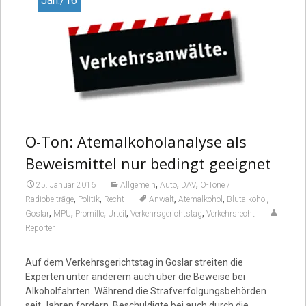
Jan./16
O-Ton: Atemalkoholanalyse als
Beweismittel nur bedingt geeignet
,
,
,
25. Januar 2016
Allgemein
Auto
DAV
O-Töne /
,
,
,
,
,
Radiobeiträge
Politik
Recht
Anwalt
Atemalkohol
Blutalkohol
,
,
,
,
,
Goslar
MPU
Promille
Urteil
Verkehrsgerichtstag
Verkehrsrecht
Reporter
Auf dem Verkehrsgerichtstag in Goslar streiten die
Experten unter anderem auch über die Beweise bei
Alkoholfahrten. Während die Strafverfolgungsbehörden
seit Jahren fordern, Beschuldigte bei auch durch die