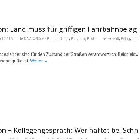
n: Land muss für griffigen Fahrbahnbelag
,
,
,
,
,
ril 2016
DAV
O-Töne / Radiobeiträge
Ratgeber
Recht
Anwalt
Belag
Lan
ndesländer sind für den Zustand der Straßen verantwortlich. Beispiels
hend griffig ist.
Weiter
→
n + Kollegengespräch: Wer haftet bei Schn