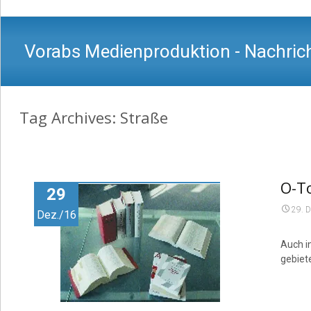
Vorabs Medienproduktion - Nachrich
Tag Archives: Straße
O-To
29
29. 
Dez./16
Auch i
gebiete