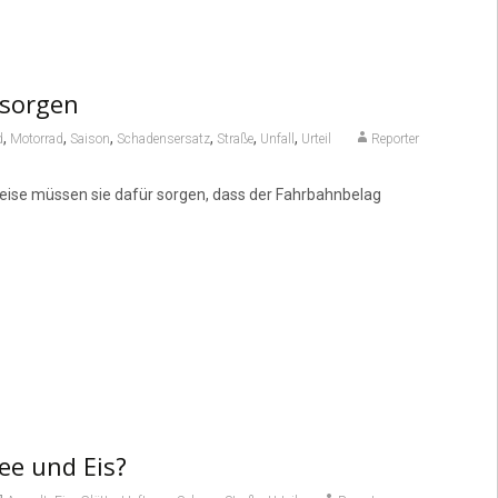
 sorgen
,
,
,
,
,
,
d
Motorrad
Saison
Schadensersatz
Straße
Unfall
Urteil
Reporter
weise müssen sie dafür sorgen, dass der Fahrbahnbelag
ee und Eis?