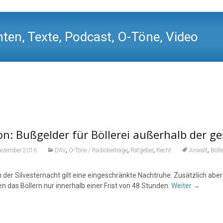
ten, Texte, Podcast, O-Töne, Video
n: Bußgelder für Böllerei außerhalb der ge
,
,
,
,
Dezember 2016
DAV
O-Töne / Radiobeiträge
Ratgeber
Recht
Anwalt
Bölle
n der Silvesternacht gilt eine eingeschränkte Nachtruhe. Zusätzlich a
n das Böllern nur innerhalb einer Frist von 48 Stunden.
Weiter
→