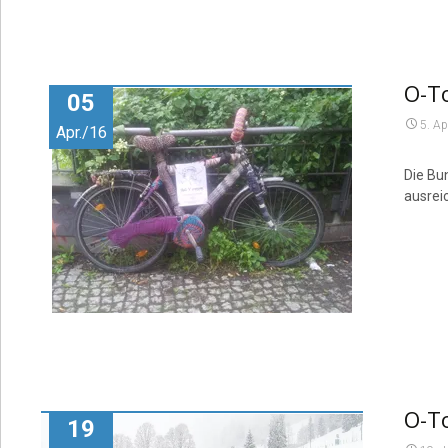
O-To
05
5. Ap
Apr./16
Die Bu
ausreic
O-To
19