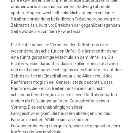
Eine Pkw-Fahrerin befuhr eine Straße stadtauswärts. Die
stadteinwärts zunächst auf einem Radweg fahrende
spätere Klägerin wechselte plötzlich auf einen vor einer
Straßeneinmündung befindlichen Fußgängerüberweg mit
Zebrastreifen. Kurz vor Erreichen der gegenüberliegenden
Seite wurde sie von dem Pkw erfasst.
Die Richter sahen im Verhalten der Radfahrerin eine
wesentliche Ursache für den Unfall. Sie lasteten ihr daher
eine fünfzigprozentige Mitschuld an dem Unfall an. Die
Richter wiesen darauf hin, dass in Fällen eines plötzlichen
und nicht absehbaren Einbiegens eines Radfahrers auf den
Zebrastreifen im Einzelfall sogar eine Alleinschuld des
Radfahrers möglich sei. Generell sei zu beachten, dass
Radfahrer, die Zebrastreifen radfahrend und nicht
schiebend benutzen, im Unrecht seien. Radfahrer hätten
anders als Fußgänger auf dem Zebrastreifen keinen
Vorrang. Dies sei unabhängig von ihrer
Fahrgeschwindigkeit. Sie müssten absteigen und das
Fahrrad schieben. Wollten sie fahrend den
Fußgängerüberweg überqueren, seien sie gegenüber dem
Kraftverkehr wartepflichtig.