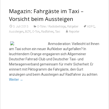
Magazin: Fahrgäste im Taxi –
Video
Vorsicht beim Aussteigen
,
,
3. Juli 2013
O-Töne / Radiobeiträge
Ratgeber
ADFC
,
,
,
,
Aussteigen
BZP
O-Ton
Radfahrer
Taxi
Reporter
Anmoderation: Vielleicht ist Ihnen
am Taxi schon ein neuer Aufkleber aufgefallen? In
leuchtendem Orange engagieren sich Allgemeiner
Deutscher Fahrrad-Club und Deutscher Taxi- und
Mietwagenverband gemeinsam für mehr Sicherheit. Er
erinnert mit Piktogramm die Fahrgäste, den Gurt
anzulegen und beim Aussteigen auf Radfahrer zu achten.
Weiter
→