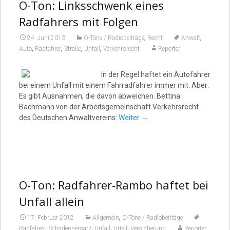
O-Ton: Linksschwenk eines
Radfahrers mit Folgen
,
,
24. Juni 2013
O-Töne / Radiobeiträge
Recht
Anwalt
,
,
,
,
Auto
Radfahrer
Straße
Unfall
Verkehrsrecht
Reporter
In der Regel haftet ein Autofahrer
bei einem Unfall mit einem Fahrradfahrer immer mit. Aber:
Es gibt Ausnahmen, die davon abweichen. Bettina
Bachmann von der Arbeitsgemeinschaft Verkehrsrecht
des Deutschen Anwaltvereins:
Weiter
→
O-Ton: Radfahrer-Rambo haftet bei
Unfall allein
,
17. Februar 2012
Allgemein
O-Töne / Radiobeiträge
,
,
,
,
Radfahrer
Schadensersatz
Unfall
Urteil
Versicherung
Reporter