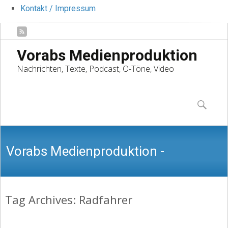
Kontakt / Impressum
Vorabs Medienproduktion
Nachrichten, Texte, Podcast, O-Töne, Video
Skip
to
Suchen
content
nach:
Vorabs Medienproduktion -
Tag Archives: Radfahrer
Nachrichten, Texte, Podcast, O-Töne,