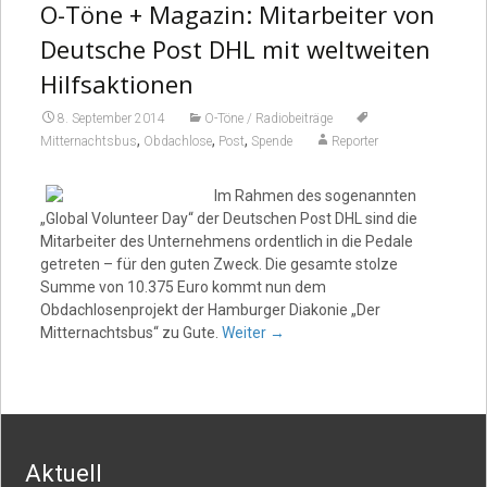
O-Töne + Magazin: Mitarbeiter von
Deutsche Post DHL mit weltweiten
Hilfsaktionen
8. September 2014
O-Töne / Radiobeiträge
,
,
,
Mitternachtsbus
Obdachlose
Post
Spende
Reporter
Im Rahmen des sogenannten
„Global Volunteer Day“ der Deutschen Post DHL sind die
Mitarbeiter des Unternehmens ordentlich in die Pedale
getreten – für den guten Zweck. Die gesamte stolze
Summe von 10.375 Euro kommt nun dem
Obdachlosenprojekt der Hamburger Diakonie „Der
Mitternachtsbus“ zu Gute.
Weiter
→
Aktuell