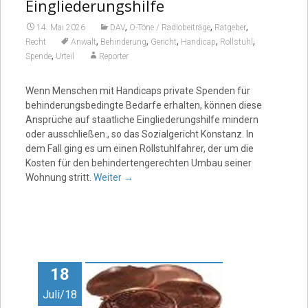
Eingliederungshilfe
,
,
,
14. Mai 2026
DAV
O-Töne / Radiobeiträge
Ratgeber
,
,
,
,
,
Recht
Anwalt
Behinderung
Gericht
Handicap
Rollstuhl
,
Spende
Urteil
Reporter
Wenn Menschen mit Handicaps private Spenden für
behinderungsbedingte Bedarfe erhalten, können diese
Ansprüche auf staatliche Eingliederungshilfe mindern
oder ausschließen., so das Sozialgericht Konstanz. In
dem Fall ging es um einen Rollstuhlfahrer, der um die
Kosten für den behindertengerechten Umbau seiner
Wohnung stritt.
Weiter
→
18
Juli/18