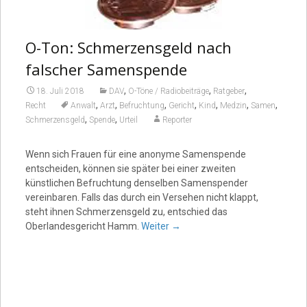
O-Ton: Schmerzensgeld nach
falscher Samenspende
,
,
,
18. Juli 2018
DAV
O-Töne / Radiobeiträge
Ratgeber
,
,
,
,
,
,
,
Recht
Anwalt
Arzt
Befruchtung
Gericht
Kind
Medzin
Samen
,
,
Schmerzensgeld
Spende
Urteil
Reporter
Wenn sich Frauen für eine anonyme Samenspende
entscheiden, können sie später bei einer zweiten
künstlichen Befruchtung denselben Samenspender
vereinbaren. Falls das durch ein Versehen nicht klappt,
steht ihnen Schmerzensgeld zu, entschied das
Oberlandesgericht Hamm.
Weiter
→