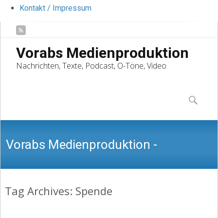
Kontakt / Impressum
Vorabs Medienproduktion
Nachrichten, Texte, Podcast, O-Töne, Video
Skip
to
Suchen
content
nach:
Vorabs Medienproduktion -
Tag Archives: Spende
Nachrichten, Texte, Podcast, O-Töne,