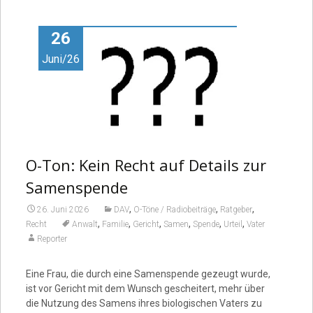
Video
26
Juni/26
O-Ton: Kein Recht auf Details zur
Samenspende
,
,
,
26. Juni 2026
DAV
O-Töne / Radiobeiträge
Ratgeber
,
,
,
,
,
,
Recht
Anwalt
Familie
Gericht
Samen
Spende
Urteil
Vater
Reporter
Eine Frau, die durch eine Samenspende gezeugt wurde,
ist vor Gericht mit dem Wunsch gescheitert, mehr über
die Nutzung des Samens ihres biologischen Vaters zu