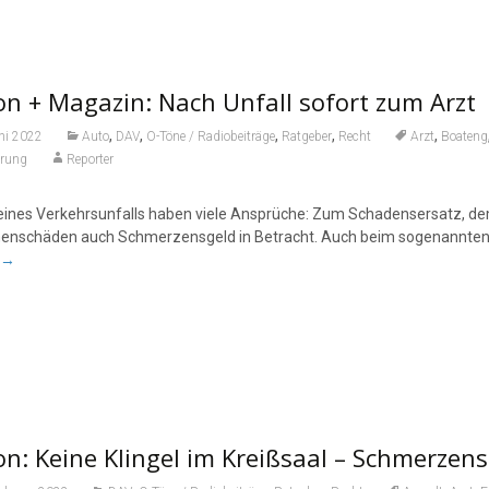
on + Magazin: Nach Unfall sofort zum Arz
,
,
,
,
,
ni 2022
Auto
DAV
O-Töne / Radiobeiträge
Ratgeber
Recht
Arzt
Boateng
erung
Reporter
eines Verkehrsunfalls haben viele Ansprüche: Zum Schadensersatz, d
enschäden auch Schmerzensgeld in Betracht. Auch beim sogenannten Sc
→
n: Keine Klingel im Kreißsaal – Schmerzen