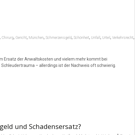
t
,
,
,
,
,
,
,
,
,
Chirurg
Gericht
München
Schmerzensgeld
Schönheit
Unfall
Urteil
Verkehrsrecht
em Ersatz der Anwaltskosten und vielem mehr kommt bei
hleudertrauma – allerdings ist der Nachweis oft schwierig.
sgeld und Schadensersatz?