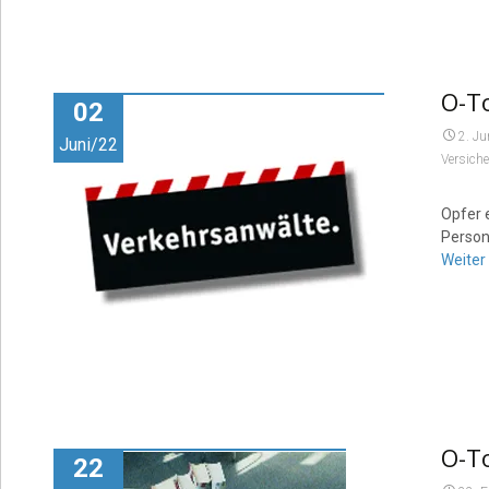
O-T
02
2. Ju
Juni/22
Versich
Opfer 
Person
Weiter
O-To
22