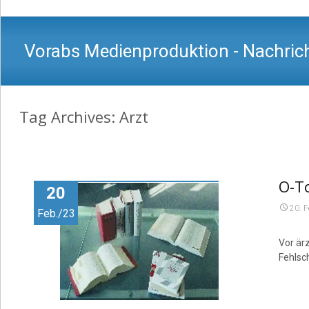
Vorabs Medienproduktion - Nachrich
Tag Archives: Arzt
O-T
20
20. 
Feb./23
Vor är
Fehlsc