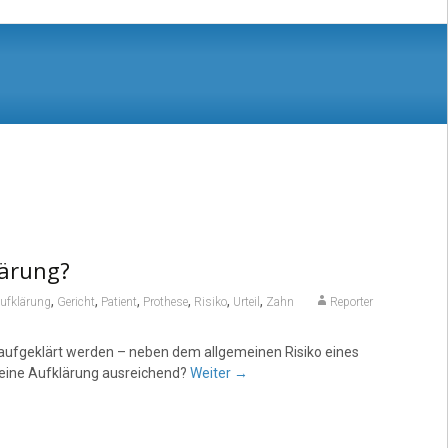
lärung?
,
,
,
,
,
,
ufklärung
Gericht
Patient
Prothese
Risiko
Urteil
Zahn
Reporter
n aufgeklärt werden – neben dem allgemeinen Risiko eines
 eine Aufklärung ausreichend?
Weiter
→