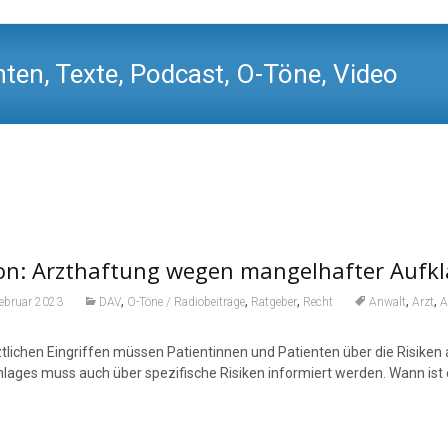
ten, Texte, Podcast, O-Töne, Video
on: Arzthaftung wegen mangelhafter Aufk
,
,
,
,
,
Februar 2023
DAV
O-Töne / Radiobeiträge
Ratgeber
Recht
Anwalt
Arzt
A
ztlichen Eingriffen müssen Patientinnen und Patienten über die Risike
hlages muss auch über spezifische Risiken informiert werden. Wann ist