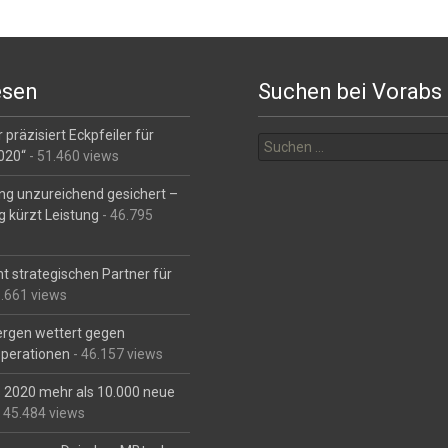
esen
Suchen bei Vorabs
Suchen
 präzisiert Eckpfeiler für
nach:
2020“
- 51.460 views
ng unzureichend gesichert –
g kürzt Leistung
- 46.795
t strategischen Partner für
6.661 views
Bergen wettert gegen
perationen
- 46.157 views
is 2020 mehr als 10.000 neue
 45.484 views