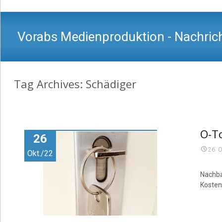
Vorabs Medienproduktion - Nachrich
Tag Archives: Schädiger
O-T
26
26. 
Okt./22
Nachba
Kosten