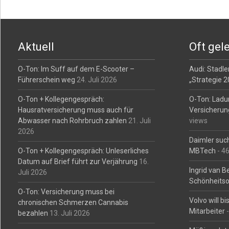
Aktuell
Oft gel
O-Ton: Im Suff auf dem E-Scooter –
Audi: Stadler
Führerschein weg
24. Juli 2026
„Strategie 
O-Ton + Kollegengespräch:
O-Ton: Ladu
Hausratversicherung muss auch für
Versicherun
Abwasser nach Rohrbruch zahlen
21. Juli
views
2026
Daimler such
O-Ton + Kollegengespräch: Unleserliches
MBTech
- 4
Datum auf Brief führt zur Verjährung
16.
Ingrid van 
Juli 2026
Schönheitso
O-Ton: Versicherung muss bei
Volvo will b
chronischen Schmerzen Cannabis
Mitarbeiter
-
bezahlen
13. Juli 2026