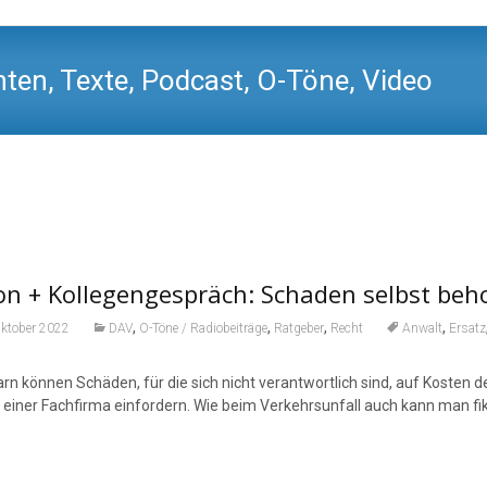
ten, Texte, Podcast, O-Töne, Video
on + Kollegengespräch: Schaden selbst beh
,
,
,
,
Oktober 2022
DAV
O-Töne / Radiobeiträge
Ratgeber
Recht
Anwalt
Ersatz
rn können Schäden, für die sich nicht verantwortlich sind, auf Kosten d
 einer Fachfirma einfordern. Wie beim Verkehrsunfall auch kann man f