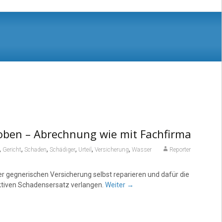
oben – Abrechnung wie mit Fachfirma
,
,
,
,
,
,
Gericht
Schaden
Schädiger
Urteil
Versicherung
Wasser
Reporter
er gegnerischen Versicherung selbst reparieren und dafür die
iktiven Schadensersatz verlangen.
Weiter
→