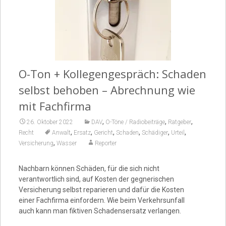
Video
O-Ton + Kollegengespräch: Schaden
selbst behoben – Abrechnung wie
mit Fachfirma
,
,
,
26. Oktober 2022
DAV
O-Töne / Radiobeiträge
Ratgeber
,
,
,
,
,
,
Recht
Anwalt
Ersatz
Gericht
Schaden
Schädiger
Urteil
,
Versicherung
Wasser
Reporter
Nachbarn können Schäden, für die sich nicht
verantwortlich sind, auf Kosten der gegnerischen
Versicherung selbst reparieren und dafür die Kosten
einer Fachfirma einfordern. Wie beim Verkehrsunfall
auch kann man fiktiven Schadensersatz verlangen.