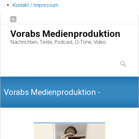
Kontakt / Impressum
Vorabs Medienproduktion
Nachrichten, Texte, Podcast, O-Töne, Video
Skip
to
Suchen
content
nach:
Vorabs Medienproduktion -
Nachrichten, Texte, Podcast, O-Töne,