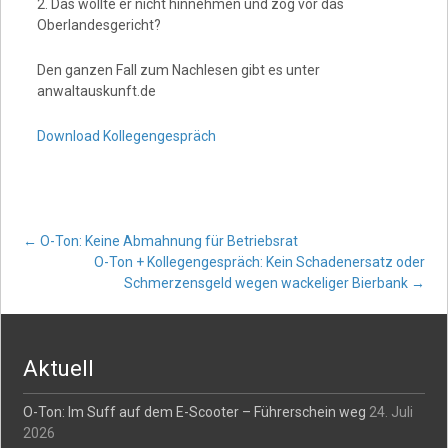
2. Das wollte er nicht hinnehmen und zog vor das
Oberlandesgericht?
Den ganzen Fall zum Nachlesen gibt es unter
anwaltauskunft.de
Download Kollegengespräch
Post
←
O-Ton: Keine Abmahnung für Betriebsrat
O-Ton + Kollegengespräch: Kein Schadenersatz oder
Schmerzensgeld wegen wackeliger Bierbank
→
navigation
Aktuell
O-Ton: Im Suff auf dem E-Scooter – Führerschein weg
24. Juli
2026