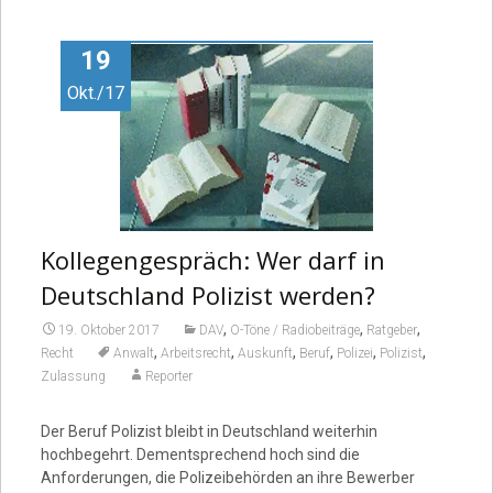
Video
19
Okt./17
Kollegengespräch: Wer darf in
Deutschland Polizist werden?
,
,
,
19. Oktober 2017
DAV
O-Töne / Radiobeiträge
Ratgeber
,
,
,
,
,
,
Recht
Anwalt
Arbeitsrecht
Auskunft
Beruf
Polizei
Polizist
Zulassung
Reporter
Der Beruf Polizist bleibt in Deutschland weiterhin
hochbegehrt. Dementsprechend hoch sind die
Anforderungen, die Polizeibehörden an ihre Bewerber