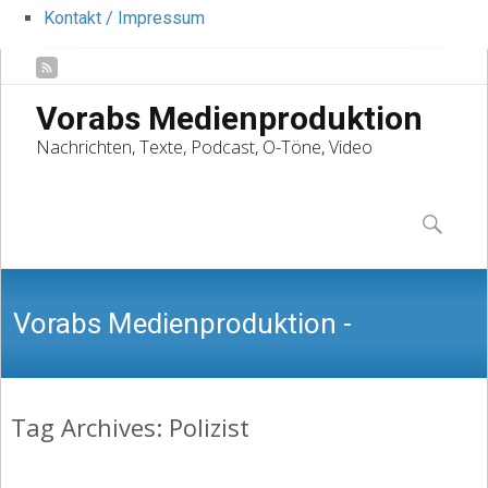
Kontakt / Impressum
Vorabs Medienproduktion
Nachrichten, Texte, Podcast, O-Töne, Video
Skip
to
Suchen
content
nach:
Vorabs Medienproduktion -
Tag Archives: Polizist
Nachrichten, Texte, Podcast, O-Töne,