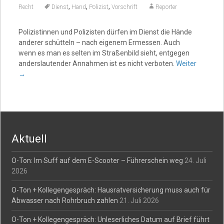
,
,
,
Recht
Dienst
Hand
Polizist
Vorschrift
Reporter
Polizistinnen und Polizisten dürfen im Dienst die Hände
anderer schütteln – nach eigenem Ermessen. Auch
wenn es man es selten im Straßenbild sieht, entgegen
anderslautender Annahmen ist es nicht verboten.
Weiter
→
Aktuell
O-Ton: Im Suff auf dem E-Scooter – Führerschein weg
24. Juli
2026
O-Ton + Kollegengespräch: Hausratversicherung muss auch für
Abwasser nach Rohrbruch zahlen
21. Juli 2026
O-Ton + Kollegengespräch: Unleserliches Datum auf Brief führt