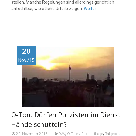
stellen. Manche Regelungen sind allerdings gerichtlich
anfechtbar, wie etliche Urteile zeigen.
Weiter
→
20
Nov./15
O-Ton: Dürfen Polizisten im Dienst
Hände schütteln?
,
,
,
20. November 2015
DAV
O-Töne / Radiobeiträge
Ratgeber