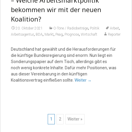
bekommen wir mit der neuen
Koalition?
,
,
20. Oktober 2021
O-Töne / Radiobeiträge
Politik
Arbeit
,
,
,
,
,
Arbeitsagentur
BDA
Markt
Peag
Prognose
Wirtschaft
Reporter
Deutschland hat gewählt und die Herausforderungen für
die künftige Bundesregierung sind enorm. Nun liegt ein
Sondierungspapier auf dem Tisch, allerdings gibt es
noch wenig konkrete Inhalte. Dafür mehr Positionen, was
aus dieser Vereinbarung in den künftigen
Koalitionsvertrag einfließen sollte.
Weiter
→
Posts
1
2
Weiter »