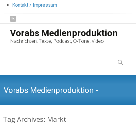
Kontakt / Impressum
Vorabs Medienproduktion
Nachrichten, Texte, Podcast, O-Töne, Video
Skip
to
Suchen
content
nach:
Vorabs Medienproduktion -
Tag Archives: Markt
Nachrichten, Texte, Podcast, O-Töne,