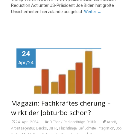
Reduction Act unter US-Präsident Joe Biden hat große
Unsicherheiten hierzulande ausgelöst.
Weiter
→
24
Apr./24
Magazin: Fachkräftesicherung –
wirkt der Jobturbo schon?
,
,
24. April 2024
O-Töne / Radiobeiträge
Politik
Arbeit
,
,
,
,
,
,
Arbeitsagentur
Dercks
DIHK
Flüchtlinge
Geflüchtete
Integration
Job-