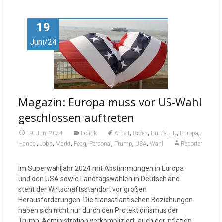
Video
19
Juni/24
Magazin: Europa muss vor US-Wahl
geschlossen auftreten
,
,
,
,
,
19. Juni 2024
Politik
Arbeit
Biden
Burda
EU
Europa
,
,
,
,
,
,
,
Handel
Jobs
Markt
Peag
Personal
Trump
USA
Wahl
Reporter
Im Superwahljahr 2024 mit Abstimmungen in Europa
und den USA sowie Landtagswahlen in Deutschland
steht der Wirtschaftsstandort vor großen
Herausforderungen. Die transatlantischen Beziehungen
haben sich nicht nur durch den Protektionismus der
Trump-Administration verkompliziert, auch der Inflation