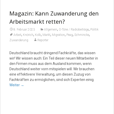
Magazin: Kann Zuwanderung den
Arbeitsmarkt retten?
,
,
8. Februar 2023
Allgemein
O-Töne / Radiobeiträge
Politik
,
,
,
,
,
,
,
Arbeit
Knörich
Kolb
Markt
Migration
Peag
Schmincke
Zuwanderung
Reporter
Deutschland braucht dringend Fachkräfte, das wissen
wir! Wir wissen auch: Ein Teil dieser neuen Mitarbeiter in
den Firmen muss aus dem Ausland kommen, wenn
Deutschland weiter vorn mitspielen will. Wir brauchen
eine effektivere Verwaltung, um diesen Zuzug von
Fachkräften zu ermöglichen, sind sich Experten einig.
Weiter
→