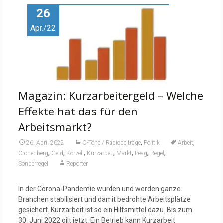
26
Apr./22
Magazin: Kurzarbeitergeld – Welche
Effekte hat das für den
Arbeitsmarkt?
,
,
26. April 2022
O-Töne / Radiobeiträge
Politik
Arbeit
,
,
,
,
,
,
,
Cronenberg
Geld
Körzell
Kurzarbeit
Markt
Peag
Regel
Sonderregel
Reporter
In der Corona-Pandemie wurden und werden ganze
Branchen stabilisiert und damit bedrohte Arbeitsplätze
gesichert. Kurzarbeit ist so ein Hilfsmittel dazu. Bis zum
30. Juni 2022 gilt jetzt: Ein Betrieb kann Kurzarbeit