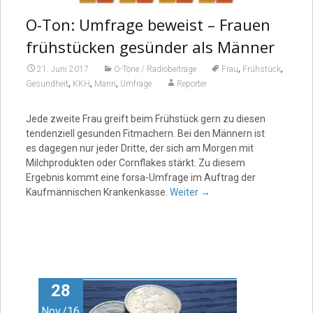
O-Ton: Umfrage beweist – Frauen
frühstücken gesünder als Männer
,
,
21. Juni 2017
O-Töne / Radiobeiträge
Frau
Frühstück
,
,
,
Gesundheit
KKH
Mann
Umfrage
Reporter
Jede zweite Frau greift beim Frühstück gern zu diesen
tendenziell gesunden Fitmachern. Bei den Männern ist
es dagegen nur jeder Dritte, der sich am Morgen mit
Milchprodukten oder Cornflakes stärkt. Zu diesem
Ergebnis kommt eine forsa-Umfrage im Auftrag der
Kaufmännischen Krankenkasse.
Weiter
→
28
Nov./16