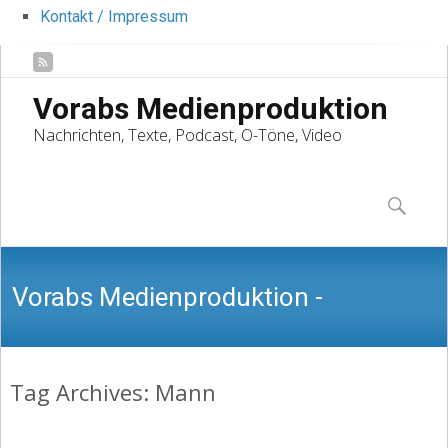
Kontakt / Impressum
Vorabs Medienproduktion
Nachrichten, Texte, Podcast, O-Töne, Video
Skip
to
Suchen
content
nach:
Vorabs Medienproduktion -
Tag Archives: Mann
Nachrichten, Texte, Podcast, O-Töne,