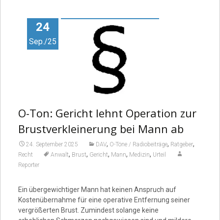
Video
24
Sep./25
O-Ton: Gericht lehnt Operation zur
Brustverkleinerung bei Mann ab
,
,
,
24. September 2025
DAV
O-Töne / Radiobeiträge
Ratgeber
,
,
,
,
,
Recht
Anwalt
Brust
Gericht
Mann
Medizin
Urteil
Reporter
Ein übergewichtiger Mann hat keinen Anspruch auf
Kostenübernahme für eine operative Entfernung seiner
vergrößerten Brust. Zumindest solange keine