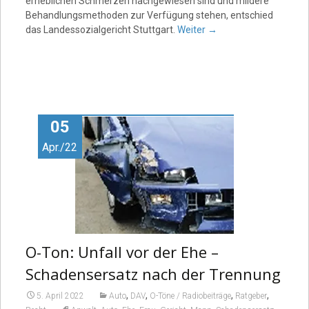
erheblichen Schmerzen nachgewiesen sind und mildere
Behandlungsmethoden zur Verfügung stehen, entschied
das Landessozialgericht Stuttgart.
Weiter
→
05
Apr./22
O-Ton: Unfall vor der Ehe –
Schadensersatz nach der Trennung
,
,
,
,
5. April 2022
Auto
DAV
O-Töne / Radiobeiträge
Ratgeber