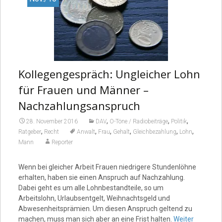
Kollegengespräch: Ungleicher Lohn
für Frauen und Männer –
Nachzahlungsanspruch
,
,
,
28. November 2016
DAV
O-Töne / Radiobeiträge
Politik
,
,
,
,
,
,
Ratgeber
Recht
Anwalt
Frau
Gehalt
Gleichbezahlung
Lohn
Mann
Reporter
Wenn bei gleicher Arbeit Frauen niedrigere Stundenlöhne
erhalten, haben sie einen Anspruch auf Nachzahlung.
Dabei geht es um alle Lohnbestandteile, so um
Arbeitslohn, Urlaubsentgelt, Weihnachtsgeld und
Abwesenheitsprämien. Um diesen Anspruch geltend zu
machen, muss man sich aber an eine Frist halten.
Weiter