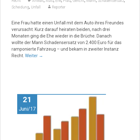
,
,
,
,
,
,
,
Recht
Anwalt
Auto
Ehe
Frau
Gericht
Mann
Schadensersatz
,
Scheidung
Unfall
Reporter
Eine Frau hatte einen Unfall mit dem Auto ihres Freundes
verursacht. Kurz darauf heiraten beiden, nach drei
Monaten ging die Ehe wieder in die Brüche. Danach
wollte der Mann Schadensersatz von 2.400 Euro für das
ramponierte Fahrzeug – und bekam in zweiter Instanz
Recht.
Weiter
→
21
Juni/17