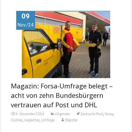
Video
09
Nov./24
Magazin: Forsa-Umfrage belegt –
acht von zehn Bundesbürgern
vertrauen auf Post und DHL
,
,
9. November 2024
Allgemein
Deutsche Post
forsa
,
,
Güllner
Hagleitner
Umfrage
Reporter