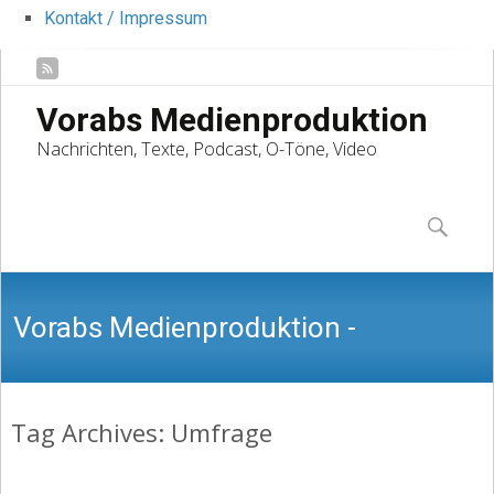
Kontakt / Impressum
Vorabs Medienproduktion
Nachrichten, Texte, Podcast, O-Töne, Video
Skip
to
Suchen
content
nach:
Vorabs Medienproduktion -
Tag Archives: Umfrage
Nachrichten, Texte, Podcast, O-Töne,