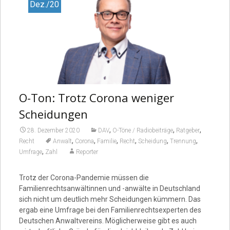
Dez./20
O-Ton: Trotz Corona weniger
Scheidungen
,
,
,
28. Dezember 2020
DAV
O-Töne / Radiobeiträge
Ratgeber
,
,
,
,
,
,
Recht
Anwalt
Corona
Familie
Recht
Scheidung
Trennung
,
Umfrage
Zahl
Reporter
Trotz der Corona-Pandemie müssen die
Familienrechtsanwältinnen und -anwälte in Deutschland
sich nicht um deutlich mehr Scheidungen kümmern. Das
ergab eine Umfrage bei den Familienrechtsexperten des
Deutschen Anwaltvereins. Möglicherweise gibt es auch