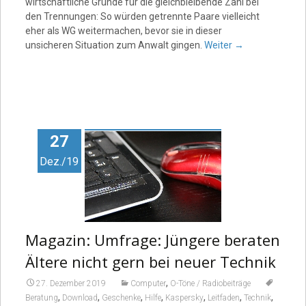
wirtschaftliche Gründe für die gleichbleibende Zahl bei
den Trennungen: So würden getrennte Paare vielleicht
eher als WG weitermachen, bevor sie in dieser
unsicheren Situation zum Anwalt gingen.
Weiter
→
27
Dez./19
Magazin: Umfrage: Jüngere beraten
Ältere nicht gern bei neuer Technik
,
27. Dezember 2019
Computer
O-Töne / Radiobeiträge
,
,
,
,
,
,
,
Beratung
Download
Geschenke
Hilfe
Kaspersky
Leitfaden
Technik