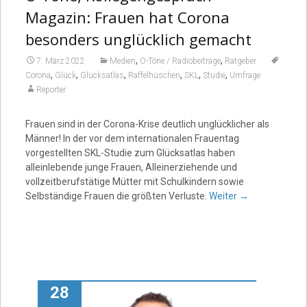
Magazin: Frauen hat Corona
besonders unglücklich gemacht
,
,
7. März 2022
Medien
O-Töne / Radiobeiträge
Ratgeber
,
,
,
,
,
,
Corona
Glück
Glücksatlas
Raffelhüschen
SKL
Studie
Umfrage
Reporter
Frauen sind in der Corona-Krise deutlich unglücklicher als
Männer! In der vor dem internationalen Frauentag
vorgestellten SKL-Studie zum Glücksatlas haben
alleinlebende junge Frauen, Alleinerziehende und
vollzeitberufstätige Mütter mit Schulkindern sowie
Selbständige Frauen die größten Verluste.
Weiter
→
28