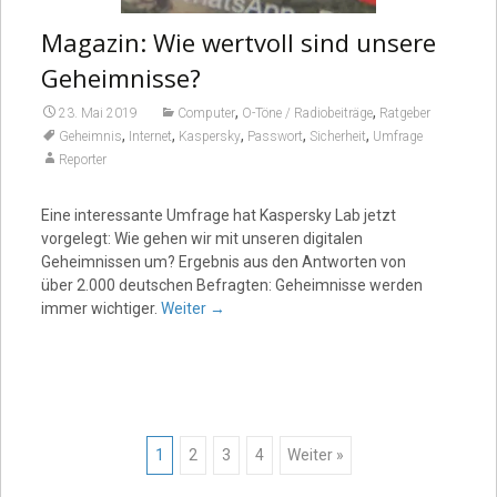
Magazin: Wie wertvoll sind unsere
Geheimnisse?
,
,
23. Mai 2019
Computer
O-Töne / Radiobeiträge
Ratgeber
,
,
,
,
,
Geheimnis
Internet
Kaspersky
Passwort
Sicherheit
Umfrage
Reporter
Eine interessante Umfrage hat Kaspersky Lab jetzt
vorgelegt: Wie gehen wir mit unseren digitalen
Geheimnissen um? Ergebnis aus den Antworten von
über 2.000 deutschen Befragten: Geheimnisse werden
immer wichtiger.
Weiter
→
Posts
1
2
3
4
Weiter »