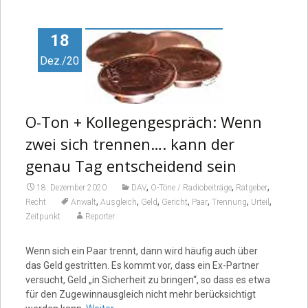
18
Dez./20
O-Ton + Kollegengespräch: Wenn
zwei sich trennen…. kann der
genau Tag entscheidend sein
,
,
,
18. Dezember 2020
DAV
O-Töne / Radiobeiträge
Ratgeber
,
,
,
,
,
,
,
Recht
Anwalt
Ausgleich
Geld
Gericht
Paar
Trennung
Urteil
Zeitpunkt
Reporter
Wenn sich ein Paar trennt, dann wird häufig auch über
das Geld gestritten. Es kommt vor, dass ein Ex-Partner
versucht, Geld „in Sicherheit zu bringen“, so dass es etwa
für den Zugewinnausgleich nicht mehr berücksichtigt