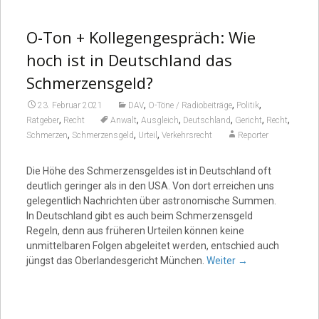
O-Ton + Kollegengespräch: Wie
hoch ist in Deutschland das
Schmerzensgeld?
,
,
,
23. Februar 2021
DAV
O-Töne / Radiobeiträge
Politik
,
,
,
,
,
,
Ratgeber
Recht
Anwalt
Ausgleich
Deutschland
Gericht
Recht
,
,
,
Schmerzen
Schmerzensgeld
Urteil
Verkehrsrecht
Reporter
Die Höhe des Schmerzensgeldes ist in Deutschland oft
deutlich geringer als in den USA. Von dort erreichen uns
gelegentlich Nachrichten über astronomische Summen.
In Deutschland gibt es auch beim Schmerzensgeld
Regeln, denn aus früheren Urteilen können keine
unmittelbaren Folgen abgeleitet werden, entschied auch
jüngst das Oberlandesgericht München.
Weiter
→