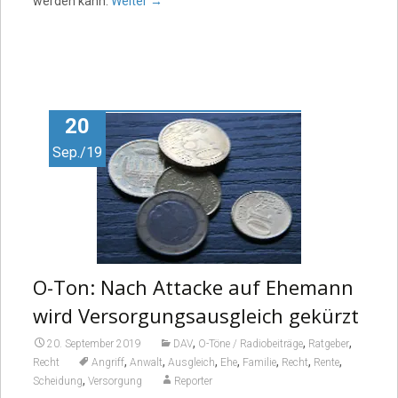
werden kann.
Weiter
→
20
Sep./19
O-Ton: Nach Attacke auf Ehemann
wird Versorgungsausgleich gekürzt
,
,
,
20. September 2019
DAV
O-Töne / Radiobeiträge
Ratgeber
,
,
,
,
,
,
,
Recht
Angriff
Anwalt
Ausgleich
Ehe
Familie
Recht
Rente
,
Scheidung
Versorgung
Reporter