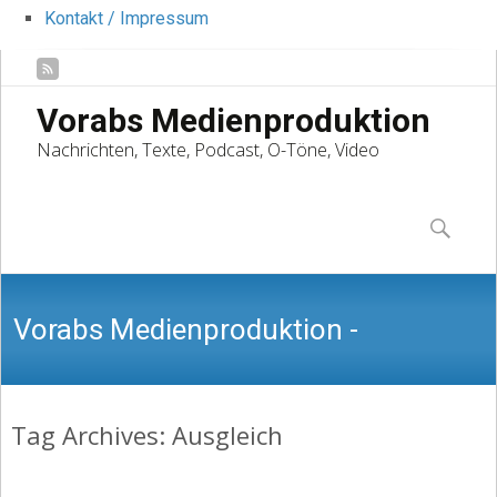
Kontakt / Impressum
Vorabs Medienproduktion
Nachrichten, Texte, Podcast, O-Töne, Video
Skip
to
Suchen
content
nach:
Vorabs Medienproduktion -
Tag Archives: Ausgleich
Nachrichten, Texte, Podcast, O-Töne,