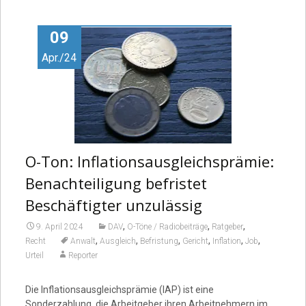
Video
09
Apr./24
O-Ton: Inflationsausgleichsprämie:
Benachteiligung befristet
Beschäftigter unzulässig
,
,
,
9. April 2024
DAV
O-Töne / Radiobeiträge
Ratgeber
,
,
,
,
,
,
Recht
Anwalt
Ausgleich
Befristung
Gericht
Inflation
Job
Urteil
Reporter
Die Inflationsausgleichsprämie (IAP) ist eine
Sonderzahlung, die Arbeitgeber ihren Arbeitnehmern im