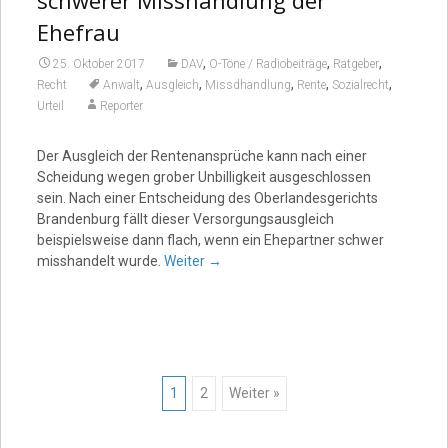
Ehefrau
,
,
,
25. Oktober 2017
DAV
O-Töne / Radiobeiträge
Ratgeber
,
,
,
,
,
Recht
Anwalt
Ausgleich
Missdhandlung
Rente
Sozialrecht
Urteil
Reporter
Der Ausgleich der Rentenansprüche kann nach einer
Scheidung wegen grober Unbilligkeit ausgeschlossen
sein. Nach einer Entscheidung des Oberlandesgerichts
Brandenburg fällt dieser Versorgungsausgleich
beispielsweise dann flach, wenn ein Ehepartner schwer
misshandelt wurde.
Weiter
→
Posts
1
2
Weiter »