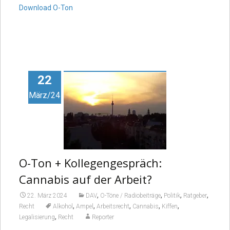
Download O-Ton
22
März/24
O-Ton + Kollegengespräch:
Cannabis auf der Arbeit?
,
,
,
,
22. März 2024
DAV
O-Töne / Radiobeiträge
Politik
Ratgeber
,
,
,
,
,
Recht
Alkohol
Ampel
Arbeitsrecht
Cannabis
Kiffen
,
Legalisierung
Recht
Reporter