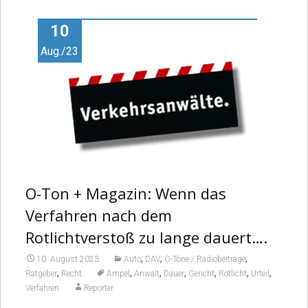
10
Aug./23
O-Ton + Magazin: Wenn das
Verfahren nach dem
Rotlichtverstoß zu lange dauert….
,
,
,
10. August 2023
Auto
DAV
O-Töne / Radiobeiträge
,
,
,
,
,
,
,
Ratgeber
Recht
Ampel
Anwalt
Dauer
Gericht
Rotlicht
Urteil
Verfahren
Reporter