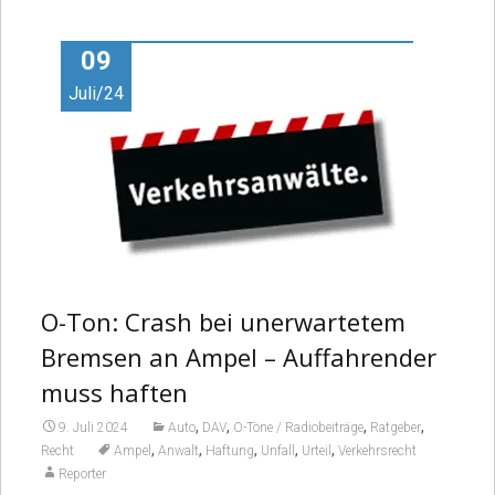
Video
09
Juli/24
O-Ton: Crash bei unerwartetem
Bremsen an Ampel – Auffahrender
muss haften
,
,
,
,
9. Juli 2024
Auto
DAV
O-Töne / Radiobeiträge
Ratgeber
,
,
,
,
,
Recht
Ampel
Anwalt
Haftung
Unfall
Urteil
Verkehrsrecht
Reporter