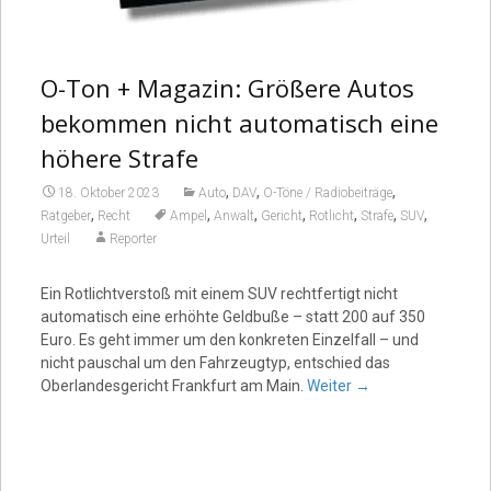
O-Ton + Magazin: Größere Autos
bekommen nicht automatisch eine
höhere Strafe
,
,
,
18. Oktober 2023
Auto
DAV
O-Töne / Radiobeiträge
,
,
,
,
,
,
,
Ratgeber
Recht
Ampel
Anwalt
Gericht
Rotlicht
Strafe
SUV
Urteil
Reporter
Ein Rotlichtverstoß mit einem SUV rechtfertigt nicht
automatisch eine erhöhte Geldbuße – statt 200 auf 350
Euro. Es geht immer um den konkreten Einzelfall – und
nicht pauschal um den Fahrzeugtyp, entschied das
Oberlandesgericht Frankfurt am Main.
Weiter
→