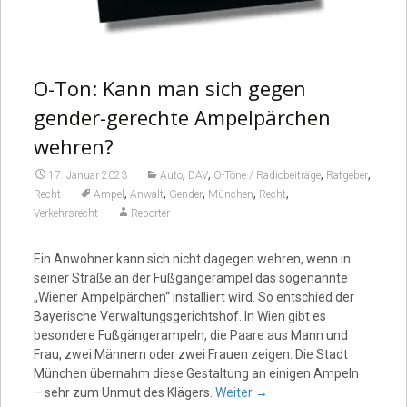
O-Ton: Kann man sich gegen
gender-gerechte Ampelpärchen
wehren?
,
,
,
,
17. Januar 2023
Auto
DAV
O-Töne / Radiobeiträge
Ratgeber
,
,
,
,
,
Recht
Ampel
Anwalt
Gender
München
Recht
Verkehrsrecht
Reporter
Ein Anwohner kann sich nicht dagegen wehren, wenn in
seiner Straße an der Fußgängerampel das sogenannte
„Wiener Ampelpärchen“ installiert wird. So entschied der
Bayerische Verwaltungsgerichtshof. In Wien gibt es
besondere Fußgängerampeln, die Paare aus Mann und
Frau, zwei Männern oder zwei Frauen zeigen. Die Stadt
München übernahm diese Gestaltung an einigen Ampeln
– sehr zum Unmut des Klägers.
Weiter
→