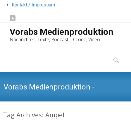
Kontakt / Impressum
Vorabs Medienproduktion
Nachrichten, Texte, Podcast, O-Töne, Video
Skip
to
Suchen
content
nach:
Vorabs Medienproduktion -
Tag Archives: Ampel
Nachrichten, Texte, Podcast, O-Töne,