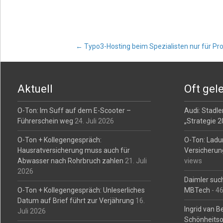
Post
←
Typo3-Hosting beim Spezialisten nur für Pro
navigation
Aktuell
Oft gel
O-Ton: Im Suff auf dem E-Scooter –
Audi: Stadler
Führerschein weg
24. Juli 2026
„Strategie 
O-Ton + Kollegengespräch:
O-Ton: Ladu
Hausratversicherung muss auch für
Versicherun
Abwasser nach Rohrbruch zahlen
21. Juli
views
2026
Daimler such
O-Ton + Kollegengespräch: Unleserliches
MBTech
- 4
Datum auf Brief führt zur Verjährung
16.
Ingrid van 
Juli 2026
Schönheitso