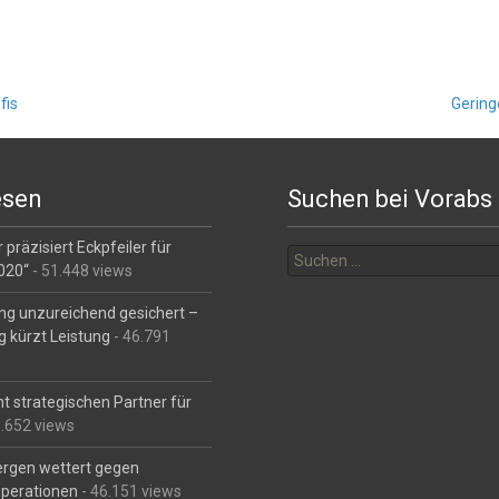
fis
Gering
esen
Suchen bei Vorabs
Suchen
 präzisiert Eckpfeiler für
nach:
2020“
- 51.448 views
ng unzureichend gesichert –
g kürzt Leistung
- 46.791
t strategischen Partner für
6.652 views
Bergen wettert gegen
perationen
- 46.151 views