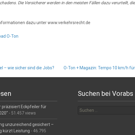
chadens. Die Versicherer werden in den meisten Fällen dazu verurteilt, d
nformationen dazu unter www.verkehrsrecht.de
oad O-Ton
 – wie sicher sind die Jobs?
O-Ton + Magazin: Tempo 10 km/h fü
esen
Suchen bei Vorabs
Suchen
 präzisiert Eckpfeiler für
nach:
2020“
- 51.457 views
ng unzureichend gesichert –
g kürzt Leistung
- 46.795