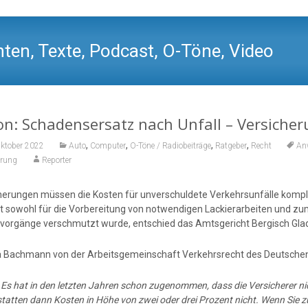
ten, Texte, Podcast, O-Töne, Video
n: Schadensersatz nach Unfall – Versiche
,
,
,
,
Oktober 2022
Auto
Computer
O-Töne / Radiobeiträge
Ratgeber
Recht
An
erung
Reporter
herungen müssen die Kosten für unverschuldete Verkehrsunfälle komp
ilt sowohl für die Vorbereitung von notwendigen Lackierarbeiten und 
fvorgänge verschmutzt wurde, entschied das Amtsgericht Bergisch Gla
a Bachmann von der Arbeitsgemeinschaft Verkehrsrecht des Deutschen
:
Es hat in den letzten Jahren schon zugenommen, dass die Versicherer nich
statten dann Kosten in Höhe von zwei oder drei Prozent nicht. Wenn Sie 