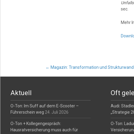
Unfalls
sec.
Mehr I
Downl
Post
←
Magazin: Transformation und Strukturwandel
navigation
Aktuell
Oft gel
O-Ton: Im Suff auf dem E-Scooter –
Audi: Stadler
Führerschein weg
24. Juli 2026
„Strategie 
O-Ton + Kollegengespräch:
O-Ton: Ladu
Hausratversicherung muss auch für
Versicherun