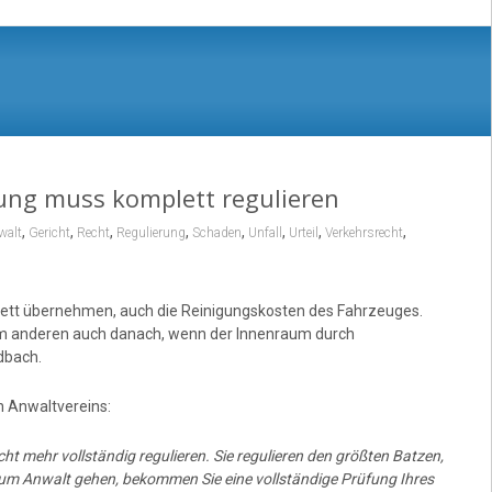
rung muss komplett regulieren
,
,
,
,
,
,
,
,
walt
Gericht
Recht
Regulierung
Schaden
Unfall
Urteil
Verkehrsrecht
lett übernehmen, auch die Reinigungskosten des Fahrzeuges.
zum anderen auch danach, wenn der Innenraum durch
dbach.
 Anwaltvereins:
t mehr vollständig regulieren. Sie regulieren den größten Batzen,
zum Anwalt gehen, bekommen Sie eine vollständige Prüfung Ihres