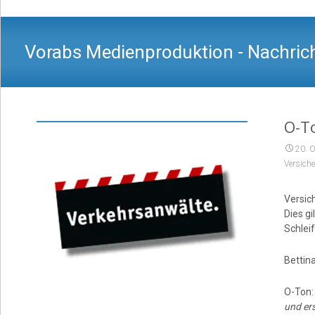
Vorabs Medienproduktion - Nachrich
O-To
20. 
Versich
Versic
Dies g
Schlei
Bettin
O-Ton
und er