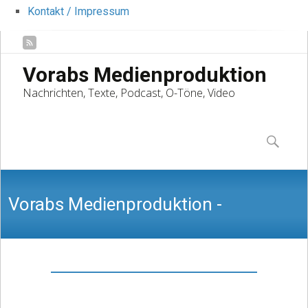
Kontakt / Impressum
Vorabs Medienproduktion
Nachrichten, Texte, Podcast, O-Töne, Video
Skip
to
Suchen
content
nach:
Vorabs Medienproduktion -
Nachrichten, Texte, Podcast, O-Töne,