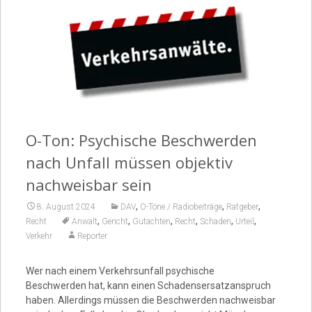
Video
O-Ton: Psychische Beschwerden
nach Unfall müssen objektiv
nachweisbar sein
,
,
,
8. August 2024
DAV
O-Töne / Radiobeiträge
Ratgeber
,
,
,
,
,
,
Recht
Anwalt
Gericht
Gutachten
Recht
Schaden
Urteil
Verkehr
Reporter
Wer nach einem Verkehrsunfall psychische
Beschwerden hat, kann einen Schadensersatzanspruch
haben. Allerdings müssen die Beschwerden nachweisbar