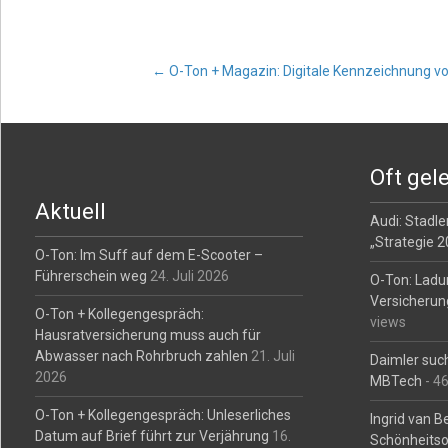
Post
←
O-Ton + Magazin: Digitale Kennzeichnung vo
navigation
Oft gel
Aktuell
Audi: Stadler
„Strategie 
O-Ton: Im Suff auf dem E-Scooter –
Führerschein weg
24. Juli 2026
O-Ton: Ladu
Versicherun
O-Ton + Kollegengespräch:
views
Hausratversicherung muss auch für
Abwasser nach Rohrbruch zahlen
21. Juli
Daimler such
2026
MBTech
- 4
O-Ton + Kollegengespräch: Unleserliches
Ingrid van 
Datum auf Brief führt zur Verjährung
16.
Schönheitso