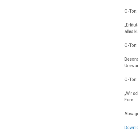
O-Ton:
„Erläu
alles 
O-Ton:
Besond
Umwand
O-Ton:
„Wir s
Euro.
Absag
Downl