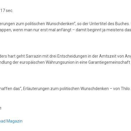
 17 sec.
terungen zum politischen Wunschdenken“, so der Untertitel des Buches
klappen, wenn man nur erst mal anfängt – damit beginnt ja meistens das 
ers hart geht Sarrazin mit drei Entscheidungen in der Amtszeit von Ange
lung der europäischen Währungsunion in eine Garantiegemeinschaft so
chaffen das“, Erläuterungen zum politischen Wunschdenken – von Thilo 
e
oad Magazin