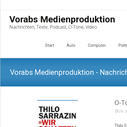
Vorabs Medienproduktion
Nachrichten, Texte, Podcast, O-Töne, Video
Skip
to
Start
Auto
Computer
Polit
content
Vorabs Medienproduktion - Nachrich
O-To
28. J
Thilo S