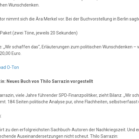
schen Wunschdenken.
or nimmt sich die Ära Merkel vor. Bei der Buchvorstellung in Berlin sagte
Paket (zwei Töne, jeweils 20 Sekunden)
: „Wir schaffen das“, Erläuterungen zum politischen Wunschdenken – v
20,00 Euro.
oad O-Ton
n: Neues Buch von Thilo Sarrazin vorgestellt
arrazin, viele Jahre führender SPD-Finanzpolitiker, zieht Bilanz. „Wir sc
t. 184 Seiten politische Analyse pur, ohne Flachheiten, selbstverfasst 
:
ört zu den erfolgreichsten Sachbuch-Autoren der Nachkriegszeit. Und er
echende Auseinandersetzungen nicht scheut. Thilo Sarrazin: