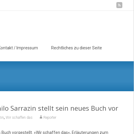
Suchen
Kontakt / Impressum
Rechtliches zu dieser Seite
nach:
lo Sarrazin stellt sein neues Buch vor
,
zin
Wir schaffen das
Reporter
es Buch vorgestellt. »Wir schaffen das«, Erläuterungen zum