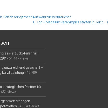
n Fleisch bringt mehr Auswahl für Verbraucher
O-Ton + Magazin: Paralympics starten in Tokio – 
esen
 präzisiert Eckpfeiler für
2020“
- 51.447 views
ng unzureichend gesichert –
g kürzt Leistung
- 46.789
t strategischen Partner für
6.651 views
Bergen wettert gegen
perationen
- 46.149 views