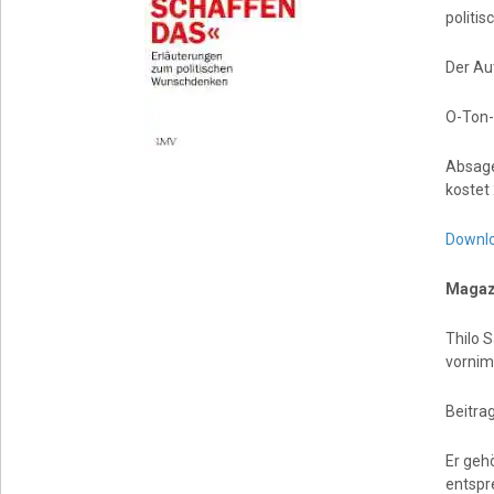
politi
Der Aut
O-Ton-
Absage
kostet 
Downl
Magazi
Thilo S
vornimm
Beitrag
Er geh
entspr