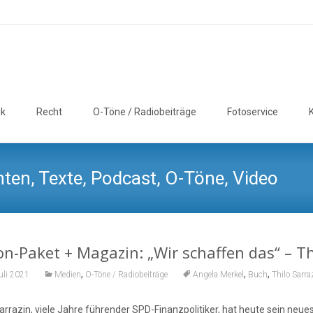
ik
Recht
O-Töne / Radiobeiträge
Fotoservice
ten, Texte, Podcast, O-Töne, Video
n-Paket + Magazin: „Wir schaffen das“ – Thi
,
,
,
uli 2021
Medien
O-Töne / Radiobeiträge
Angela Merkel
Buch
Thilo Sarra
arrazin, viele Jahre führender SPD-Finanzpolitiker, hat heute sein neu