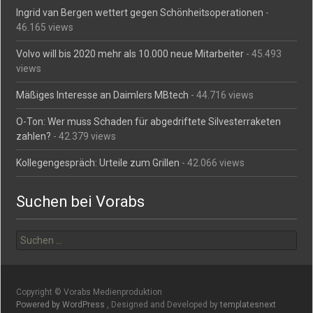
Ingrid van Bergen wettert gegen Schönheitsoperationen
-
46.165 views
Volvo will bis 2020 mehr als 10.000 neue Mitarbeiter
- 45.493
views
Mäßiges Interesse an Daimlers MBtech
- 44.716 views
O-Ton: Wer muss Schaden für abgedriftete Silvesterraketen
zahlen?
- 42.379 views
Kollegengespräch: Urteile zum Grillen
- 42.066 views
Suchen bei Vorabs
Suchen
nach:
Copyright © Vorabs Medienproduktion
Powered by WordPress
, Designed and Developed by
templatesnext