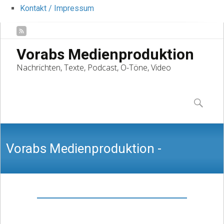
Kontakt / Impressum
Vorabs Medienproduktion
Nachrichten, Texte, Podcast, O-Töne, Video
Skip
to
Suchen
content
nach:
Vorabs Medienproduktion -
Nachrichten, Texte, Podcast, O-Töne,