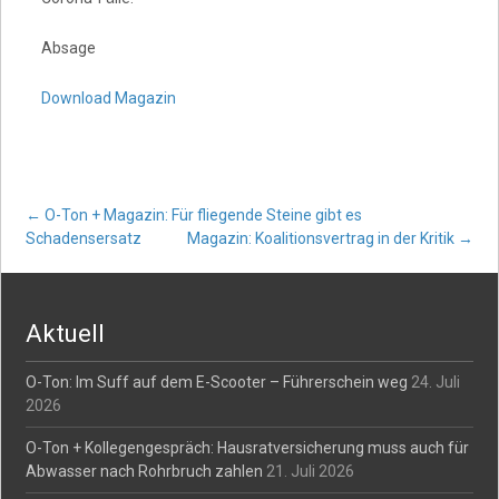
Absage
Download Magazin
Post
←
O-Ton + Magazin: Für fliegende Steine gibt es
Schadensersatz
Magazin: Koalitionsvertrag in der Kritik
→
navigation
Aktuell
O-Ton: Im Suff auf dem E-Scooter – Führerschein weg
24. Juli
2026
O-Ton + Kollegengespräch: Hausratversicherung muss auch für
Abwasser nach Rohrbruch zahlen
21. Juli 2026