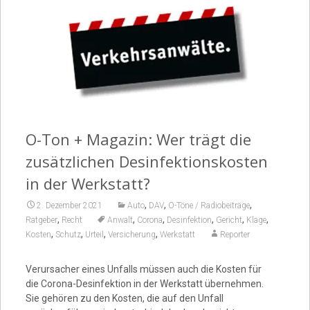
Video
O-Ton + Magazin: Wer trägt die
zusätzlichen Desinfektionskosten
in der Werkstatt?
,
,
,
2. Dezember 2021
Auto
DAV
O-Töne / Radiobeiträge
,
,
,
,
,
,
Ratgeber
Recht
Anwalt
Corona
Desinfektion
Gericht
Klage
,
,
,
,
Kosten
Schutz
Urteil
Versicherung
Werkstatt
Reporter
Verursacher eines Unfalls müssen auch die Kosten für
die Corona-Desinfektion in der Werkstatt übernehmen.
Sie gehören zu den Kosten, die auf den Unfall