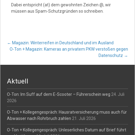
Dabei entspricht (at) dem gewohnten Zeichen @, wir
müssen aus Spam-Schutzgründen so schreiben.
Post
←
Magazin: Winterreifen in Deutschland und im Ausland
O-Ton + Magazin: Kameras an privatem PKW verstoßen gegen
Datenschutz
→
navigation
Aktuell
O-Ton: Im Suff auf dem E-Scooter – Führerschein weg
24. Juli
2026
O-Ton + Kollegengespräch: Hausratversicherung muss auch für
Abwasser nach Rohrbruch zahlen
21. Juli 2026
O-Ton + Kollegengespräch: Unleserliches Datum auf Brief führt