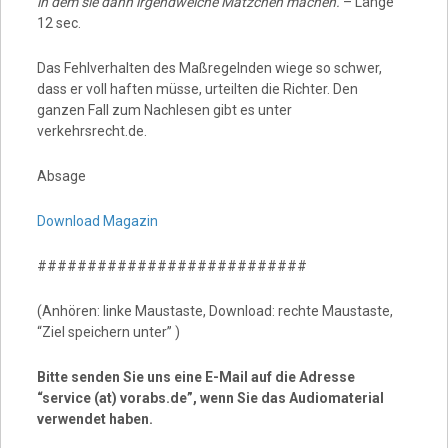
in dem sie dann irgendwelche Mätzchen machen.
– Länge
12 sec.
Das Fehlverhalten des Maßregelnden wiege so schwer,
dass er voll haften müsse, urteilten die Richter. Den
ganzen Fall zum Nachlesen gibt es unter
verkehrsrecht.de.
Absage
Download Magazin
###########################
(Anhören: linke Maustaste, Download: rechte Maustaste,
“Ziel speichern unter” )
Bitte senden Sie uns eine E-Mail auf die Adresse
“service (at) vorabs.de”, wenn Sie das Audiomaterial
verwendet haben.