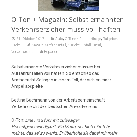
Video
O-Ton + Magazin: Selbst ernannter
Verkehrserzieher muss voll haften
,
,
,
31. Oktober 2017
Auto
O-Töne / Radiobeiträge
Ratgeber
,
,
,
,
,
Recht
Anwalt
Auffahrunfall
Gericht
Unfall
Urteil
Verkehrsrecht
Reporter
Selbst ernannte Verkehrserzieher müssen bei
Auffahrunfällen voll haften. So entschied das
Amtsgericht Solingen in einem Fall, der sich an einer
Ampel abspielte.
Bettina Bachmann von der Arbeitsgemeinschaft
Verkehrsrecht des Deutschen Anwaltvereins:
O-Ton:
Eine Frau fuhr mit zulässiger
Höchstgeschwindigkeit. Ein Mann, der hinter ihr fuhr,
meinte, das sei zu wenig. Er überholte sie dabei mit mehr