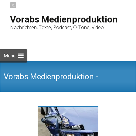
Vorabs Medienproduktion
Nachrichten, Texte, Podcast, O-Töne, Video
Skip
to
Suchen
content
nach:
Menu
Vorabs Medienproduktion -
Nachrichten, Texte, Podcast, O-Töne,