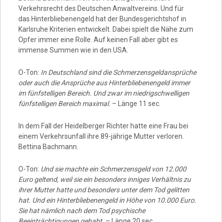
Verkehrsrecht des Deutschen Anwaltvereins. Und für
das Hinterbliebenengeld hat der Bundesgerichtshof in
Karlsruhe Kriterien entwickelt. Dabei spielt die Nähe zum
Opfer immer eine Rolle. Auf keinen Fall aber gibt es
immense Summen wie in den USA.
O-Ton:
In Deutschland sind die Schmerzensgeldansprüche
oder auch die Ansprüche aus Hinterbliebenengeld immer
im fünfstelligen Bereich. Und zwar im niedrigschwelligen
fünfstelligen Bereich maximal.
– Länge 11 sec.
In dem Fall der Heidelberger Richter hatte eine Frau bei
einem Verkehrsunfall ihre 89-jährige Mutter verloren.
Bettina Bachmann.
O-Ton:
Und sie machte ein Schmerzensgeld von 12.000
Euro geltend, weil sie ein besonders inniges Verhältnis zu
ihrer Mutter hatte und besonders unter dem Tod gelitten
hat. Und ein Hinterbliebenengeld in Höhe von 10.000 Euro.
Sie hat nämlich nach dem Tod psychische
Beeinträchtigungen gehabt.
– Länge 20 sec.