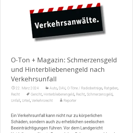
Video
O-Ton + Magazin: Schmerzensgeld
und Hinterbliebenengeld nach
Verkehrsunfall
,
,
,
,
22. März 2024
Auto
DAV
O-Töne / Radiobeiträge
Ratgeber
,
,
,
,
Recht
Gericht
Hinterbliebenengeld
Recht
Schmerzensgeld
,
,
Unfall
Urteil
Verkehrsrecht
Reporter
Ein Verkehrsunfall kann nicht nur zu körperlichen
Schäden, sondern auch zu erheblichen seelischen
Beeinträchtigungen führen. Vor dem Landgericht