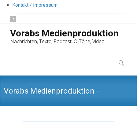
Kontakt / Impressum
Vorabs Medienproduktion
Nachrichten, Texte, Podcast, O-Töne, Video
Skip
to
Suchen
content
nach:
Vorabs Medienproduktion -
Nachrichten, Texte, Podcast, O-Töne,