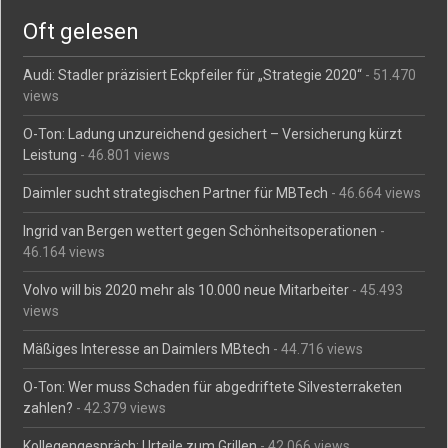
Oft gelesen
Audi: Stadler präzisiert Eckpfeiler für „Strategie 2020“
- 51.470
views
O-Ton: Ladung unzureichend gesichert – Versicherung kürzt
Leistung
- 46.801 views
Daimler sucht strategischen Partner für MBTech
- 46.664 views
Ingrid van Bergen wettert gegen Schönheitsoperationen
-
46.164 views
Volvo will bis 2020 mehr als 10.000 neue Mitarbeiter
- 45.493
views
Mäßiges Interesse an Daimlers MBtech
- 44.716 views
O-Ton: Wer muss Schaden für abgedriftete Silvesterraketen
zahlen?
- 42.379 views
Kollegengespräch: Urteile zum Grillen
- 42.066 views