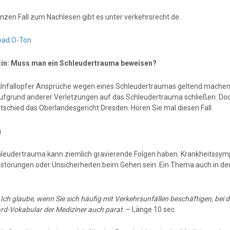
nzen Fall zum Nachlesen gibt es unter verkehrsrecht.de.
oad O-Ton
in: Muss man ein Schleudertrauma beweisen?
nfallopfer Ansprüche wegen eines Schleudertraumas geltend machen 
ufgrund anderer Verletzungen auf das Schleudertrauma schließen. Doch
ntschied das Oberlandesgericht Dresden. Hören Sie mal diesen Fall.
g
hleudertrauma kann ziemlich gravierende Folgen haben. Krankheitss
störungen oder Unsicherheiten beim Gehen sein. Ein Thema auch in de
:
Ich glaube, wenn Sie sich häufig mit Verkehrsunfällen beschäftigen, be
rd-Vokabular der Mediziner auch parat
. – Länge 10 sec.