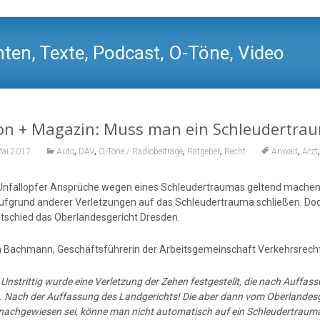
ten, Texte, Podcast, O-Töne, Video
on + Magazin: Muss man ein Schleudertra
,
,
,
,
,
Mai 2017
Auto
DAV
O-Töne / Radiobeiträge
Ratgeber
Recht
Anwalt
Arzt
nfallopfer Ansprüche wegen eines Schleudertraumas geltend machen 
ufgrund anderer Verletzungen auf das Schleudertrauma schließen. Doch
ntschied das Oberlandesgericht Dresden.
a Bachmann, Geschäftsführerin der Arbeitsgemeinschaft Verkehrsrech
:
Unstrittig wurde eine Verletzung der Zehen festgestellt, die nach Auffa
. Nach der Auffassung des Landgerichts! Die aber dann vom Oberlandesge
nachgewiesen sei, könne man nicht automatisch auf ein Schleudertrauma