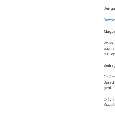
Den ga
Downl
Magaz
Wenn U
auch a
aus, e
Beitra
Ein Sc
Sprach
geht.
O-Ton
Standa