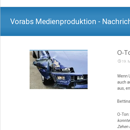
Vorabs Medienproduktion - Nachrich
O-T
19. 
Wenn U
auch a
aus, e
Bettin
O-Ton
konnte
Zehen 