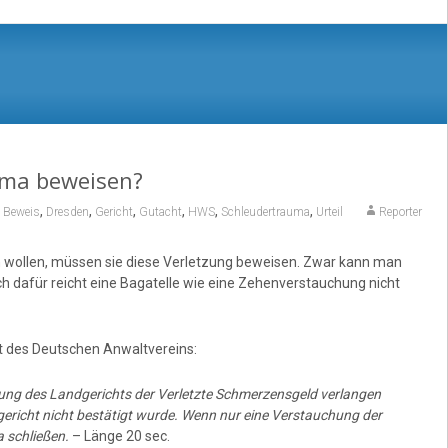
uma beweisen?
,
,
,
,
,
,
,
Beweis
Dresden
Gericht
Gutacht
HWS
Schleudertrauma
Urteil
Reporter
wollen, müssen sie diese Verletzung beweisen. Zwar kann man
 dafür reicht eine Bagatelle wie eine Zehenverstauchung nicht
t des Deutschen Anwaltvereins:
ssung des Landgerichts der Verletzte Schmerzensgeld verlangen
richt nicht bestätigt wurde. Wenn nur eine Verstauchung der
 schließen.
– Länge 20 sec.