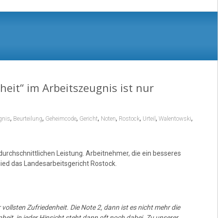
heit“ im Arbeitszeugnis ist nur
,
,
,
,
,
,
,
,
gnis
Beurteilung
Geheimcode
Gericht
Noten
Rostock
Urteil
Walentowski
durchschnittlichen Leistung. Arbeitnehmer, die ein besseres
ied das Landesarbeitsgericht Rostock.
vollsten Zufriedenheit. Die Note 2, dann ist es nicht mehr die
nheit, in jeder Hinsicht steht dann oft noch dabei. Zu unserer