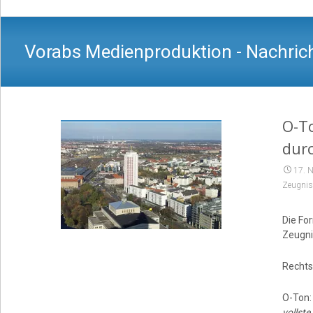
Vorabs Medienproduktion - Nachrich
O-To
durc
17. 
Zeugnis
Die For
Zeugni
Rechts
O-Ton
vollste