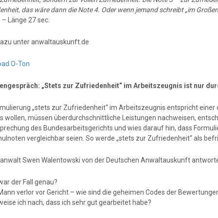
enheit, das wäre dann die Note 4. Oder wenn jemand schreibt „im Großen 
.
– Länge 27 sec.
azu unter anwaltauskunft.de
oad O-Ton
engespräch: „Stets zur Zufriedenheit“ im Arbeitszeugnis ist nur dur
mulierung „stets zur Zufriedenheit“ im Arbeitszeugnis entspricht einer 
s wollen, müssen überdurchschnittliche Leistungen nachweisen, entschi
prechung des Bundesarbeitsgerichts und wies darauf hin, dass Formulie
hulnoten vergleichbar seien. So werde „stets zur Zufriedenheit“ als bef
anwalt Swen Walentowski von der Deutschen Anwaltauskunft antworte
war der Fall genau?
 Mann verlor vor Gericht – wie sind die geheimen Codes der Bewertunge
weise ich nach, dass ich sehr gut gearbeitet habe?