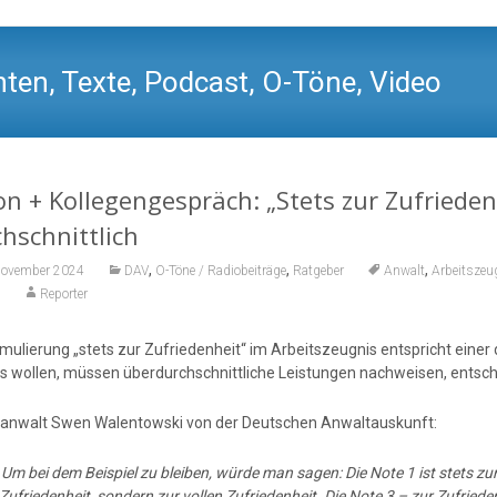
ten, Texte, Podcast, O-Töne, Video
n + Kollegengespräch: „Stets zur Zufrieden
hschnittlich
,
,
,
November 2024
DAV
O-Töne / Radiobeiträge
Ratgeber
Anwalt
Arbeitszeu
Reporter
mulierung „stets zur Zufriedenheit“ im Arbeitszeugnis entspricht einer 
s wollen, müssen überdurchschnittliche Leistungen nachweisen, entsch
anwalt Swen Walentowski von der Deutschen Anwaltauskunft:
:
Um bei dem Beispiel zu bleiben, würde man sagen: Die Note 1 ist stets zur 
 Zufriedenheit, sondern zur vollen Zufriedenheit. Die Note 3 – zur Zufriede