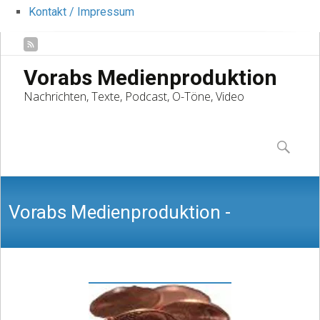
Kontakt / Impressum
Vorabs Medienproduktion
Nachrichten, Texte, Podcast, O-Töne, Video
Skip
to
Suchen
content
nach:
Vorabs Medienproduktion -
Nachrichten, Texte, Podcast, O-Töne,