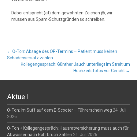
Dabei entspricht (at) dem gewohnten Zeichen @, wir
müssen aus Spam-Schutzgründen so schreiben.
Post
←
O-Ton: Absage des OP-Termins – Patient muss keinen
Schadensersatz zahlen
Kollegengespräch: Günther Jauch unterliegt im Streit um
navigation
Hochzeitsfotos vor Gericht
→
Aktuell
O-Ton: Im Suff auf dem E-Scooter – Führerschein weg
24. Juli
2026
O-Ton + Kollegengespräch: Hausratversicherung muss auch für
Abwasser nach Rohrbruch zahlen
21. Juli 2026