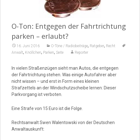
Video
O-Ton: Entgegen der Fahrtrichtung
parken – erlaubt?
,
,
16. Juni 2016
O-Töne / Radiobeiträge
Ratgeber
Recht
,
,
,
Anwalt
Knöllchen
Parken
Seite
Reporter
In vielen Straßenzügen sieht man Autos, die entgegen
der Fahrtrichtung stehen. Was einige Autofahrer aber
nicht wissen – und erst in Form eines kleinen
Strafzettels an der Windschutzscheibe lernen: Dieser
Parkvorgang ist verboten.
Eine Strafe von 15 Euro ist die Folge.
Rechtsanwalt Swen Walentowski von der Deutschen
Anwaltauskunft: