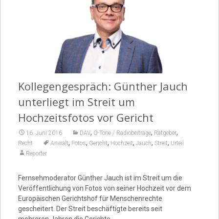
Video
Kollegengespräch: Günther Jauch
unterliegt im Streit um
Hochzeitsfotos vor Gericht
,
,
,
16. Juni 2016
DAV
O-Töne / Radiobeiträge
Ratgeber
,
,
,
,
,
,
Recht
Anwalt
Fotos
Gericht
Hochzeit
Jauch
Streit
Urteil
Reporter
Fernsehmoderator Günther Jauch ist im Streit um die
Veröffentlichung von Fotos von seiner Hochzeit vor dem
Europäischen Gerichtshof für Menschenrechte
gescheitert. Der Streit beschäftigte bereits seit
mehreren Jahren die Gerichte.