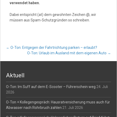
verwendet haben.
Dabei entspricht (at) dem gewohnten Zeichen @, wir
müssen aus Spam-Schutzgründen so schreiben.
Post
←
O-Ton: Entgegen der Fahrtrichtung parken – erlaubt?
O-Ton: Urlaub im Ausland mit dem eigenen Auto
→
navigation
Aktuell
O-Ton: Im Suff auf dem E-Scooter – Führerschein weg
24. Juli
2026
O-Ton + Kollegengespräch: Hausratversicherung muss auch für
Abwasser nach Rohrbruch zahlen
21. Juli 2026