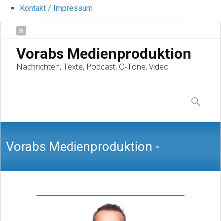
Kontakt / Impressum
Vorabs Medienproduktion
Nachrichten, Texte, Podcast, O-Töne, Video
Skip
to
Suchen
content
nach:
Vorabs Medienproduktion -
Nachrichten, Texte, Podcast, O-Töne,