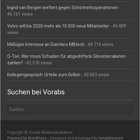
Ingrid van Bergen wettert gegen Schönheitsoperationen
-
46.161 views
Volvo will bis 2020 mehr als 10.000 neue Mitarbeiter
- 45.489
views
Mäßiges Interesse an Daimlers MBtech
- 44.716 views
O-Ton: Wer muss Schaden für abgedriftete Silvesterraketen
zahlen?
- 42.376 views
Kollegengespräch: Urteile zum Grillen
- 42.063 views
Suchen bei Vorabs
Suchen
nach:
Copyright © Vorabs Medienproduktion
Powered by WordPress
, Designed and Developed by
templatesnext