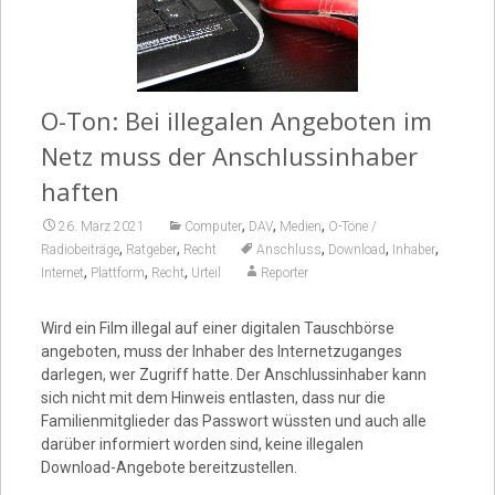
Video
O-Ton: Bei illegalen Angeboten im
Netz muss der Anschlussinhaber
haften
,
,
,
26. März 2021
Computer
DAV
Medien
O-Töne /
,
,
,
,
,
Radiobeiträge
Ratgeber
Recht
Anschluss
Download
Inhaber
,
,
,
Internet
Plattform
Recht
Urteil
Reporter
Wird ein Film illegal auf einer digitalen Tauschbörse
angeboten, muss der Inhaber des Internetzuganges
darlegen, wer Zugriff hatte. Der Anschlussinhaber kann
sich nicht mit dem Hinweis entlasten, dass nur die
Familienmitglieder das Passwort wüssten und auch alle
darüber informiert worden sind, keine illegalen
Download-Angebote bereitzustellen.