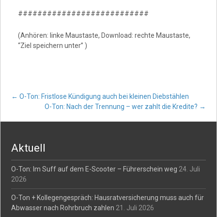
###########################
(Anhören: linke Maustaste, Download: rechte Maustaste,
“Ziel speichern unter” )
Post
←
O-Ton: Fristlose Kündigung auch bei kleinen Diebstählen
O-Ton: Nach der Trennung – wer zahlt die Kredite?
→
navigation
Aktuell
O-Ton: Im Suff auf dem E-Scooter – Führerschein weg
24. Juli
2026
O-Ton + Kollegengespräch: Hausratversicherung muss auch für
Abwasser nach Rohrbruch zahlen
21. Juli 2026