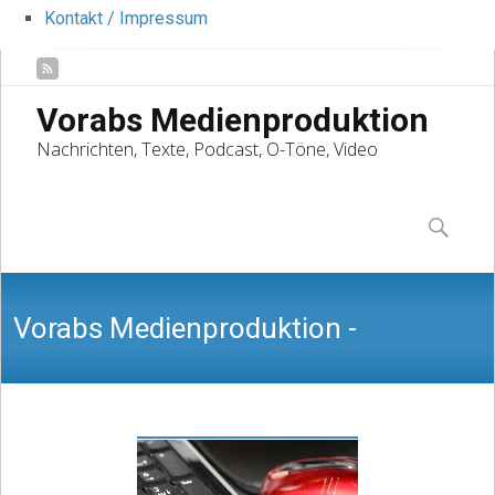
Kontakt / Impressum
Vorabs Medienproduktion
Nachrichten, Texte, Podcast, O-Töne, Video
Skip
to
Suchen
content
nach:
Vorabs Medienproduktion -
Nachrichten, Texte, Podcast, O-Töne,