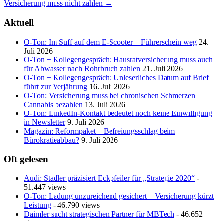
navigation
Versicherung muss nicht zahlen
→
Aktuell
O-Ton: Im Suff auf dem E-Scooter – Führerschein weg
24.
Juli 2026
O-Ton + Kollegengespräch: Hausratversicherung muss auch
für Abwasser nach Rohrbruch zahlen
21. Juli 2026
O-Ton + Kollegengespräch: Unleserliches Datum auf Brief
führt zur Verjährung
16. Juli 2026
O-Ton: Versicherung muss bei chronischen Schmerzen
Cannabis bezahlen
13. Juli 2026
O-Ton: LinkedIn-Kontakt bedeutet noch keine Einwilligung
in Newsletter
9. Juli 2026
Magazin: Reformpaket – Befreiungsschlag beim
Bürokratieabbau?
9. Juli 2026
Oft gelesen
Audi: Stadler präzisiert Eckpfeiler für „Strategie 2020“
-
51.447 views
O-Ton: Ladung unzureichend gesichert – Versicherung kürzt
Leistung
- 46.790 views
Daimler sucht strategischen Partner für MBTech
- 46.652