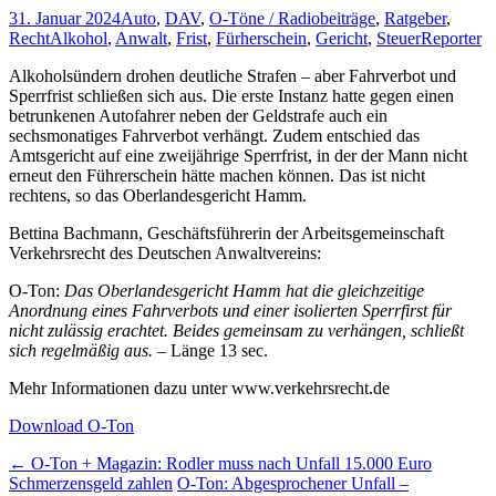
31. Januar 2024
Auto
,
DAV
,
O-Töne / Radiobeiträge
,
Ratgeber
,
Recht
Alkohol
,
Anwalt
,
Frist
,
Fürherschein
,
Gericht
,
Steuer
Reporter
Alkoholsündern drohen deutliche Strafen – aber Fahrverbot und
Sperrfrist schließen sich aus. Die erste Instanz hatte gegen einen
betrunkenen Autofahrer neben der Geldstrafe auch ein
sechsmonatiges Fahrverbot verhängt. Zudem entschied das
Amtsgericht auf eine zweijährige Sperrfrist, in der der Mann nicht
erneut den Führerschein hätte machen können. Das ist nicht
rechtens, so das Oberlandesgericht Hamm.
Bettina Bachmann, Geschäftsführerin der Arbeitsgemeinschaft
Verkehrsrecht des Deutschen Anwaltvereins:
O-Ton:
Das Oberlandesgericht Hamm hat die gleichzeitige
Anordnung eines Fahrverbots und einer isolierten Sperrfirst für
nicht zulässig erachtet. Beides gemeinsam zu verhängen, schließt
sich regelmäßig aus.
– Länge 13 sec.
Mehr Informationen dazu unter www.verkehrsrecht.de
Download O-Ton
Post
←
O-Ton + Magazin: Rodler muss nach Unfall 15.000 Euro
Schmerzensgeld zahlen
O-Ton: Abgesprochener Unfall –