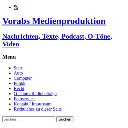
Vorabs Medienproduktion
Nachrichten, Texte, Podcast, O-Töne,
Video
Menu
Skip
Start
to
Auto
content
Computer
Politik
Recht
O-Töne / Radiobeiträge
Fotoservice
Kontakt / Impressum
Rechtliches zu dieser Seite
Suchen
nach: