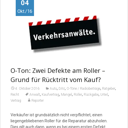
Video
04
Okt./16
O-Ton: Zwei Defekte am Roller –
Grund für Rücktritt vom Kauf?
,
,
,
,
4. Oktober 2016
Auto
DAV
O-Töne / Radiobeiträge
Ratgeber
,
,
,
,
,
,
Recht
Anwalt
Kaufvertrag
Mangel
Roller
Rückgabe
Urteil
Vertrag
Reporter
Verkäufer ist grundsätzlich nicht verpflichtet, einen
liegengebliebenen Roller für die Reparatur abzuholen.
Dies gilt auch dann, wenn es bei einem ersten Defekt