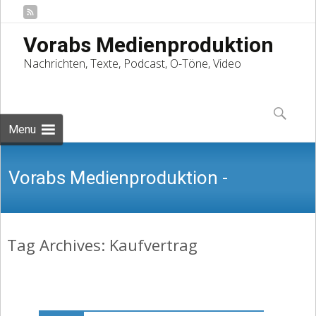
Vorabs Medienproduktion
Nachrichten, Texte, Podcast, O-Töne, Video
Skip
to
Suchen
content
nach:
Menu
Vorabs Medienproduktion -
Tag Archives: Kaufvertrag
Nachrichten, Texte, Podcast, O-Töne,