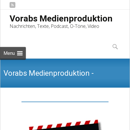
Vorabs Medienproduktion
Nachrichten, Texte, Podcast, O-Töne, Video
Skip
to
Suchen
content
nach:
Menu
Vorabs Medienproduktion -
Nachrichten, Texte, Podcast, O-Töne,