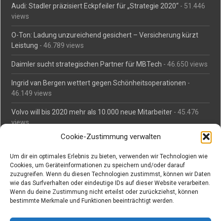
Audi: Stadler präzisiert Eckpfeiler für „Strategie 2020“
- 51.446
views
O-Ton: Ladung unzureichend gesichert – Versicherung kürzt
Leistung
- 46.789 views
Daimler sucht strategischen Partner für MBTech
- 46.650 views
Ingrid van Bergen wettert gegen Schönheitsoperationen
-
46.149 views
Volvo will bis 2020 mehr als 10.000 neue Mitarbeiter
- 45.476
views
Cookie-Zustimmung verwalten
Mäßiges Interesse an Daimlers MBtech
- 44.701 views
Um dir ein optimales Erlebnis zu bieten, verwenden wir Technologien wie
O-Ton: Wer muss Schaden für abgedriftete Silvesterraketen
Cookies, um Geräteinformationen zu speichern und/oder darauf
zahlen?
- 42.359 views
zuzugreifen. Wenn du diesen Technologien zustimmst, können wir Daten
wie das Surfverhalten oder eindeutige IDs auf dieser Website verarbeiten.
Kollegengespräch: Urteile zum Grillen
- 42.050 views
Wenn du deine Zustimmung nicht erteilst oder zurückziehst, können
bestimmte Merkmale und Funktionen beeinträchtigt werden.
Suchen bei Vorabs