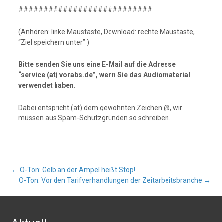
###########################
(Anhören: linke Maustaste, Download: rechte Maustaste,
“Ziel speichern unter” )
Bitte senden Sie uns eine E-Mail auf die Adresse
“service (at) vorabs.de”, wenn Sie das Audiomaterial
verwendet haben.
Dabei entspricht (at) dem gewohnten Zeichen @, wir
müssen aus Spam-Schutzgründen so schreiben.
Post
←
O-Ton: Gelb an der Ampel heißt Stop!
O-Ton: Vor den Tarifverhandlungen der Zeitarbeitsbranche
→
navigation