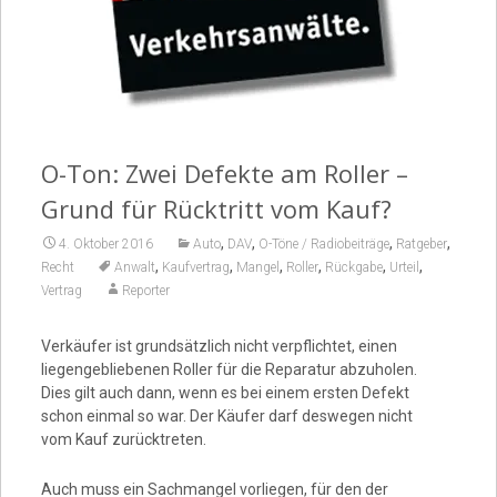
Video
O-Ton: Zwei Defekte am Roller –
Grund für Rücktritt vom Kauf?
,
,
,
,
4. Oktober 2016
Auto
DAV
O-Töne / Radiobeiträge
Ratgeber
,
,
,
,
,
,
Recht
Anwalt
Kaufvertrag
Mangel
Roller
Rückgabe
Urteil
Vertrag
Reporter
Verkäufer ist grundsätzlich nicht verpflichtet, einen
liegengebliebenen Roller für die Reparatur abzuholen.
Dies gilt auch dann, wenn es bei einem ersten Defekt
schon einmal so war. Der Käufer darf deswegen nicht
vom Kauf zurücktreten.
Auch muss ein Sachmangel vorliegen, für den der