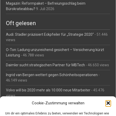
Magazin: Reformpaket – Befreiungsschlag beim
Bürokratieabbau?
9. Juli 2026
Oft gelesen
Audi: Stadler präzisiert Eckpfeiler für „Strategie 2020“
- 51.446
views
O-Ton: Ladung unzureichend gesichert – Versicherung kürzt
Leistung
- 46.788 views
Daimler sucht strategischen Partner für MBTech
- 46.650 views
Ingrid van Bergen wettert gegen Schönheitsoperationen
-
46.149 views
Volvo will bis 2020 mehr als 10.000 neue Mitarbeiter
- 45.476
views
Cookie-Zustimmung verwalten
Mäßiges Interesse an Daimlers MBtech
- 44.701 views
Um dir ein optimales Erlebnis zu bieten, verwenden wir Technologien wie
O-Ton: Wer muss Schaden für abgedriftete Silvesterraketen