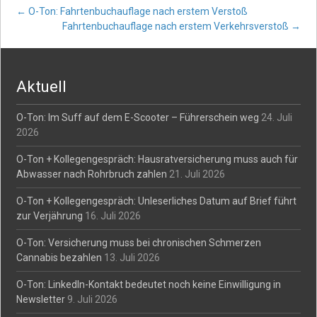
Post
←
O-Ton: Fahrtenbuchauflage nach erstem Verstoß
Fahrtenbuchauflage nach erstem Verkehrsverstoß
→
navigation
Aktuell
O-Ton: Im Suff auf dem E-Scooter – Führerschein weg
24. Juli
2026
O-Ton + Kollegengespräch: Hausratversicherung muss auch für
Abwasser nach Rohrbruch zahlen
21. Juli 2026
O-Ton + Kollegengespräch: Unleserliches Datum auf Brief führt
zur Verjährung
16. Juli 2026
O-Ton: Versicherung muss bei chronischen Schmerzen
Cannabis bezahlen
13. Juli 2026
O-Ton: LinkedIn-Kontakt bedeutet noch keine Einwilligung in
Newsletter
9. Juli 2026