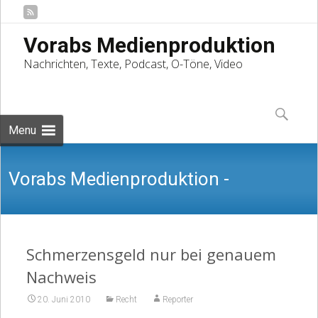
Vorabs Medienproduktion
Nachrichten, Texte, Podcast, O-Töne, Video
Skip
to
Suchen
content
nach:
Menu
Vorabs Medienproduktion -
Nachrichten, Texte, Podcast, O-Töne,
Schmerzensgeld nur bei genauem
Nachweis
20. Juni 2010
Recht
Reporter