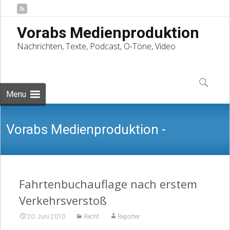
Vorabs Medienproduktion
Nachrichten, Texte, Podcast, O-Töne, Video
Skip
to
Suchen
content
nach:
Menu
Vorabs Medienproduktion -
Nachrichten, Texte, Podcast, O-Töne,
Fahrtenbuchauflage nach erstem
Verkehrsverstoß
20. Juni 2010
Recht
Reporter