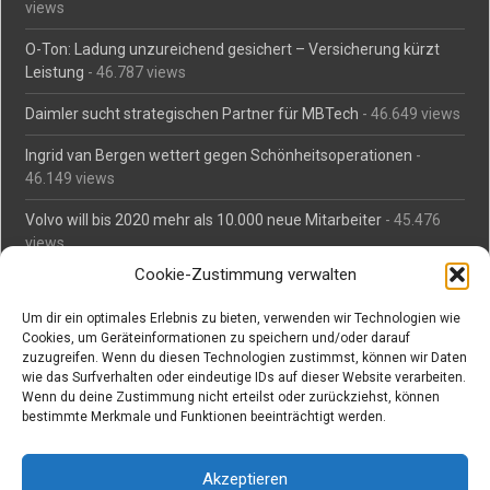
views
O-Ton: Ladung unzureichend gesichert – Versicherung kürzt
Leistung
- 46.787 views
Daimler sucht strategischen Partner für MBTech
- 46.649 views
Ingrid van Bergen wettert gegen Schönheitsoperationen
-
46.149 views
Volvo will bis 2020 mehr als 10.000 neue Mitarbeiter
- 45.476
views
Cookie-Zustimmung verwalten
Mäßiges Interesse an Daimlers MBtech
- 44.700 views
Um dir ein optimales Erlebnis zu bieten, verwenden wir Technologien wie
O-Ton: Wer muss Schaden für abgedriftete Silvesterraketen
Cookies, um Geräteinformationen zu speichern und/oder darauf
zahlen?
- 42.359 views
zuzugreifen. Wenn du diesen Technologien zustimmst, können wir Daten
wie das Surfverhalten oder eindeutige IDs auf dieser Website verarbeiten.
Kollegengespräch: Urteile zum Grillen
- 42.050 views
Wenn du deine Zustimmung nicht erteilst oder zurückziehst, können
bestimmte Merkmale und Funktionen beeinträchtigt werden.
Suchen bei Vorabs
Akzeptieren
Suchen