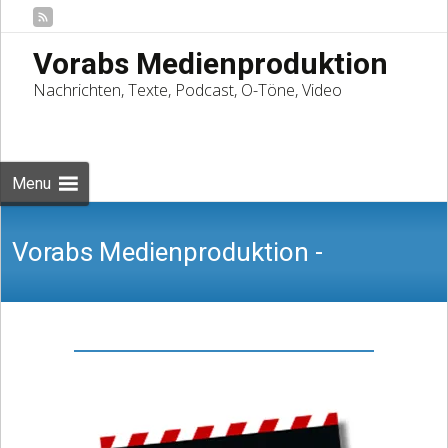
Vorabs Medienproduktion
Nachrichten, Texte, Podcast, O-Töne, Video
Skip
to
Suchen
content
nach:
Menu
Vorabs Medienproduktion -
Nachrichten, Texte, Podcast, O-Töne,