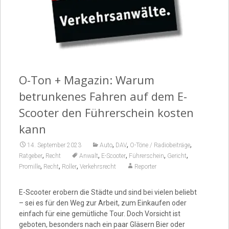
Video
O-Ton + Magazin: Warum
betrunkenes Fahren auf dem E-
Scooter den Führerschein kosten
kann
,
,
,
14. September 2023
Auto
DAV
O-Töne / Radiobeiträge
,
,
,
,
,
Ratgeber
Recht
Anwalt
E-Scooter
Führerschein
Gericht
,
,
,
Promille
Recht
Roller
Verkehrsrecht
Reporter
E-Scooter erobern die Städte und sind bei vielen beliebt
– sei es für den Weg zur Arbeit, zum Einkaufen oder
einfach für eine gemütliche Tour. Doch Vorsicht ist
geboten, besonders nach ein paar Gläsern Bier oder