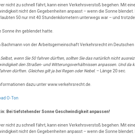
er nicht zu schnell fährt, kann einen Verkehrsverstoß begehen. Mit ei
indigkeit nicht den Gegebenheiten anpasst – wenn die Sonne blendet. 
erlaubten 50 nur mit 40 Stundenkilometern unterwegs war – und trotzd
e Sonne ihn geblendet hatte.
a Bachmann von der Arbeitsgemeinschaft Verkehrsrecht im Deutschen 
:
Selbst, wenn Sie 50 fahren dürften, sollten Sie das natürlich nicht ausr
indigkeit den Straßen- und Witterungsverhältnissen anpassen. Und da k
fahren dürften. Gleiches gilt ja bei Regen oder Nebel.
– Länge 20 sec.
nformationen dazu unter www.verkehrsrecht.de.
oad O-Ton
n: Bei tiefstehender Sonne Geschwindigkeit anpassen!
er nicht zu schnell fährt, kann einen Verkehrsverstoß begehen. Mit ei
indigkeit nicht den Gegebenheiten anpasst – wenn die Sonne blendet. 