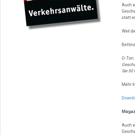
Auch w
Geschw
statt 
Weil di
Bettin
O-Ton
Geschw
Sie 50 
Mehr I
Downl
Magazi
Auch w
Geschw