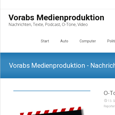
Vorabs Medienproduktion
Nachrichten, Texte, Podcast, O-Töne, Video
Skip
to
Start
Auto
Computer
Polit
content
Vorabs Medienproduktion - Nachrich
O-To
13. 
Reporter