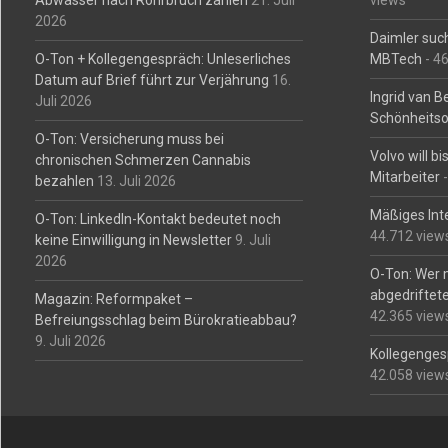
Abwasser nach Rohrbruch zahlen
21. Juli
views
2026
Daimler such
O-Ton + Kollegengespräch: Unleserliches
MBTech
- 4
Datum auf Brief führt zur Verjährung
16.
Ingrid van 
Juli 2026
Schönheitso
O-Ton: Versicherung muss bei
Volvo will b
chronischen Schmerzen Cannabis
Mitarbeiter
-
bezahlen
13. Juli 2026
Mäßiges Int
O-Ton: LinkedIn-Kontakt bedeutet noch
44.712 view
keine Einwilligung in Newsletter
9. Juli
2026
O-Ton: Wer 
abgedriftete
Magazin: Reformpaket –
42.365 view
Befreiungsschlag beim Bürokratieabbau?
9. Juli 2026
Kollegengesp
42.058 view