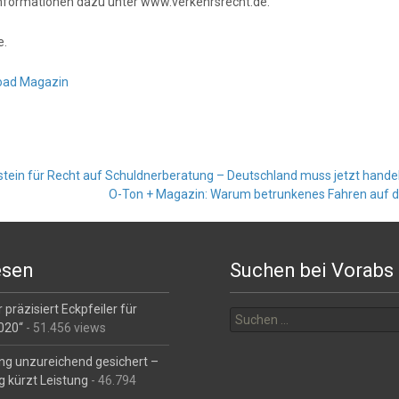
nformationen dazu unter www.verkehrsrecht.de.
e.
oad Magazin
tein für Recht auf Schuldnerberatung – Deutschland muss jetzt hande
O-Ton + Magazin: Warum betrunkenes Fahren auf d
esen
Suchen bei Vorabs
Suchen
 präzisiert Eckpfeiler für
nach:
2020“
- 51.456 views
ng unzureichend gesichert –
g kürzt Leistung
- 46.794