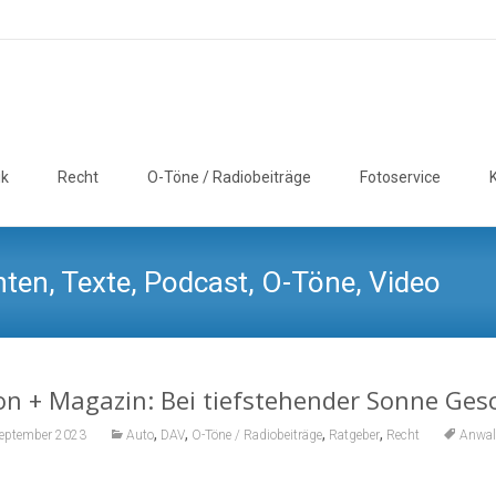
ik
Recht
O-Töne / Radiobeiträge
Fotoservice
ten, Texte, Podcast, O-Töne, Video
n + Magazin: Bei tiefstehender Sonne Ges
,
,
,
,
September 2023
Auto
DAV
O-Töne / Radiobeiträge
Ratgeber
Recht
Anwal