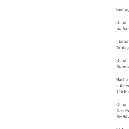
Beitrag
O-Ton
runterm
…beton
Amtsge
O-Ton:
Straße
Nach s
unterw
145 Eu
O-Ton
Geschw
Sie 50 