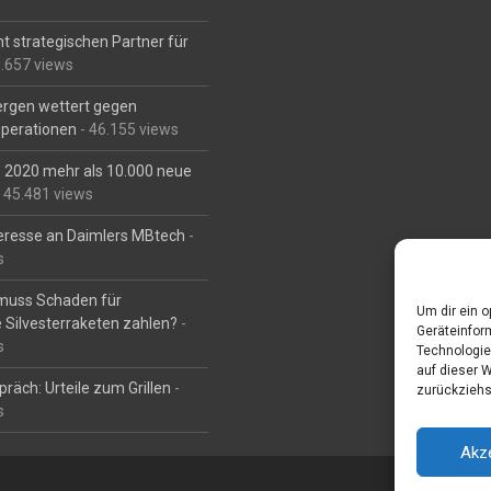
t strategischen Partner für
6.657 views
Bergen wettert gegen
perationen
- 46.155 views
is 2020 mehr als 10.000 neue
 45.481 views
eresse an Daimlers MBtech
-
s
muss Schaden für
Um dir ein 
 Silvesterraketen zahlen?
-
Geräteinfor
s
Technologie
auf dieser 
räch: Urteile zum Grillen
-
zurückziehs
s
Akz