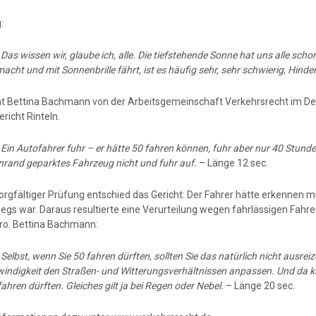
:
:
Das wissen wir, glaube ich, alle. Die tiefstehende Sonne hat uns alle sc
acht und mit Sonnenbrille fährt, ist es häufig sehr, sehr schwierig, Hinde
t Bettina Bachmann von der Arbeitsgemeinschaft Verkehrsrecht im Deut
richt Rinteln.
Ein Autofahrer fuhr – er hätte 50 fahren können, fuhr aber nur 40 Stund
nrand geparktes Fahrzeug nicht und fuhr auf.
– Länge 12 sec.
orgfältiger Prüfung entschied das Gericht: Der Fahrer hätte erkennen m
egs war. Daraus resultierte eine Verurteilung wegen fahrlässigen Fahr
ro. Bettina Bachmann:
:
Selbst, wenn Sie 50 fahren dürften, sollten Sie das natürlich nicht ausr
indigkeit den Straßen- und Witterungsverhältnissen anpassen. Und da k
fahren dürften. Gleiches gilt ja bei Regen oder Nebel.
– Länge 20 sec.