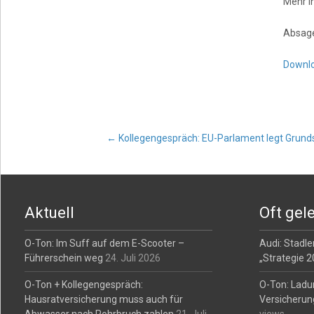
Mehr I
Absag
Downl
Post
←
Kollegengespräch: EU-Parlament legt Grunds
navigation
Aktuell
Oft gel
O-Ton: Im Suff auf dem E-Scooter –
Audi: Stadler
Führerschein weg
24. Juli 2026
„Strategie 
O-Ton + Kollegengespräch:
O-Ton: Ladu
Hausratversicherung muss auch für
Versicherun