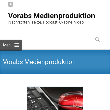
Vorabs Medienproduktion
Nachrichten, Texte, Podcast, O-Töne, Video
Skip
to
Suchen
content
nach:
Menu
Vorabs Medienproduktion -
Nachrichten, Texte, Podcast, O-Töne,