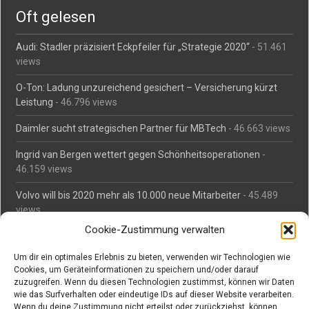
Oft gelesen
Audi: Stadler präzisiert Eckpfeiler für „Strategie 2020“
- 51.461
views
O-Ton: Ladung unzureichend gesichert – Versicherung kürzt
Leistung
- 46.796 views
Daimler sucht strategischen Partner für MBTech
- 46.663 views
Ingrid van Bergen wettert gegen Schönheitsoperationen
-
46.159 views
Volvo will bis 2020 mehr als 10.000 neue Mitarbeiter
- 45.489
views
Cookie-Zustimmung verwalten
Mäßiges Interesse an Daimlers MBtech
- 44.713 views
Um dir ein optimales Erlebnis zu bieten, verwenden wir Technologien wie
O-Ton: Wer muss Schaden für abgedriftete Silvesterraketen
Cookies, um Geräteinformationen zu speichern und/oder darauf
zahlen?
- 42.372 views
zuzugreifen. Wenn du diesen Technologien zustimmst, können wir Daten
wie das Surfverhalten oder eindeutige IDs auf dieser Website verarbeiten.
Kollegengespräch: Urteile zum Grillen
- 42.063 views
Wenn du deine Zustimmung nicht erteilst oder zurückziehst, können