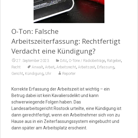
Video
O-Ton: Falsche
Arbeitszeiterfassung: Rechtfertigt
Verdacht eine Kündigung?
,
,
,
27. September 2023
DAV
O-Töne / Radiobeiträge
Ratgeber
,
,
,
,
,
Recht
Anwalt
Arbeit
Arbeitsrecht
Arbeitszeit
Erfassung
,
,
Gericht
Kündigung
Uhr
Reporter
Korrekte Erfassung der Arbeitszeit ist wichtig – ein
Betrug dabei ist kein Kavaliersdelikt und kann
schwerwiegende Folgen haben. Das
Landesarbeitsgericht Rostock urteilte, eine Kündigung ist
dann gerechtfertigt, wenn ein Arbeitnehmer sich von zu
Hause aus in ein Zeiterfassungssystem eingebucht und
dann später am Arbeitsplatz erscheint.