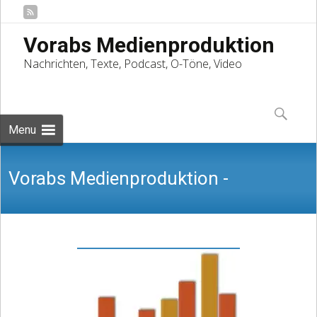
Vorabs Medienproduktion
Nachrichten, Texte, Podcast, O-Töne, Video
Skip
to
Suchen
content
nach:
Menu
Vorabs Medienproduktion -
Nachrichten, Texte, Podcast, O-Töne,