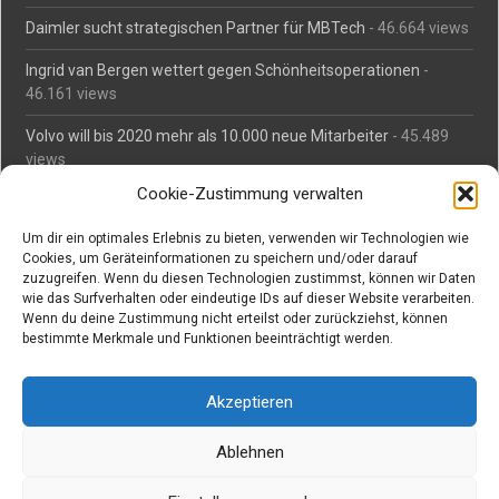
Daimler sucht strategischen Partner für MBTech
- 46.664 views
Ingrid van Bergen wettert gegen Schönheitsoperationen
-
46.161 views
Volvo will bis 2020 mehr als 10.000 neue Mitarbeiter
- 45.489
views
Cookie-Zustimmung verwalten
Mäßiges Interesse an Daimlers MBtech
- 44.716 views
Um dir ein optimales Erlebnis zu bieten, verwenden wir Technologien wie
O-Ton: Wer muss Schaden für abgedriftete Silvesterraketen
Cookies, um Geräteinformationen zu speichern und/oder darauf
zahlen?
- 42.373 views
zuzugreifen. Wenn du diesen Technologien zustimmst, können wir Daten
wie das Surfverhalten oder eindeutige IDs auf dieser Website verarbeiten.
Kollegengespräch: Urteile zum Grillen
- 42.063 views
Wenn du deine Zustimmung nicht erteilst oder zurückziehst, können
bestimmte Merkmale und Funktionen beeinträchtigt werden.
Suchen bei Vorabs
Akzeptieren
Suchen
nach:
Ablehnen