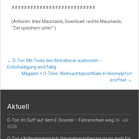
###########################
(Anhören: linke Maustaste, Download: rechte Maustaste,
“Ziel speichern unter” )
Post
←
O-Ton: Mit Tricks den Betriebsrat ausbooten –
Entschädigung wird fällig
Magazin + O-Töne: Weihnachtspostfiliale in Himmelpfort
navigation
eröffnet
→
Aktuell
O-Ton: Im Suff auf dem E-Scooter – Führerschein weg
24. Juli
2026
O-Ton + Kollegengespräch: Hausratversicherung muss auch für