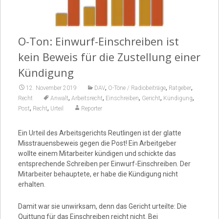
Video
O-Ton: Einwurf-Einschreiben ist
kein Beweis für die Zustellung einer
Kündigung
,
,
,
12. November 2019
DAV
O-Töne / Radiobeiträge
Ratgeber
,
,
,
,
,
Recht
Anwalt
Arbeitsrecht
Einschreiben
Gericht
Kündigung
,
,
Post
Recht
Urteil
Reporter
Ein Urteil des Arbeitsgerichts Reutlingen ist der glatte
Misstrauensbeweis gegen die Post! Ein Arbeitgeber
wollte einem Mitarbeiter kündigen und schickte das
entsprechende Schreiben per Einwurf-Einschreiben. Der
Mitarbeiter behauptete, er habe die Kündigung nicht
erhalten.
Damit war sie unwirksam, denn das Gericht urteilte: Die
Quittung für das Einschreiben reicht nicht. Bei