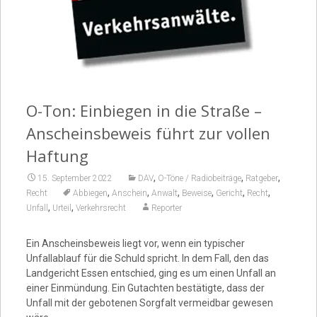
Video
O-Ton: Einbiegen in die Straße –
Anscheinsbeweis führt zur vollen
Haftung
,
,
,
15. September 2022
DAV
O-Töne / Radiobeiträge
Ratgeber
,
,
,
,
,
,
Recht
Abbiegen
Anschein
Anwalt
Beweise
Gericht
Recht
,
,
Unfall
Urteil
Verkehrsrecht
Reporter
Ein Anscheinsbeweis liegt vor, wenn ein typischer
Unfallablauf für die Schuld spricht. In dem Fall, den das
Landgericht Essen entschied, ging es um einen Unfall an
einer Einmündung. Ein Gutachten bestätigte, dass der
Unfall mit der gebotenen Sorgfalt vermeidbar gewesen