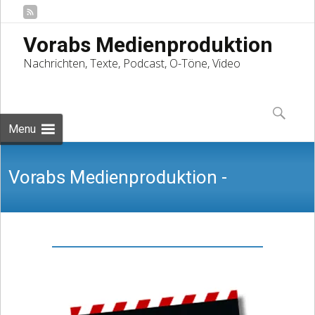
Vorabs Medienproduktion
Nachrichten, Texte, Podcast, O-Töne, Video
Skip
to
Suchen
content
nach:
Menu
Vorabs Medienproduktion -
Nachrichten, Texte, Podcast, O-Töne,