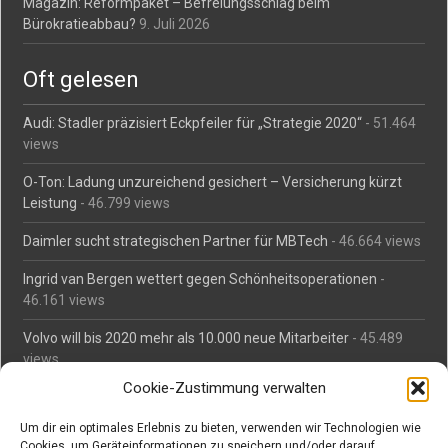
Magazin: Reformpaket – Befreiungsschlag beim
Bürokratieabbau?
9. Juli 2026
Oft gelesen
Audi: Stadler präzisiert Eckpfeiler für „Strategie 2020“
- 51.464
views
O-Ton: Ladung unzureichend gesichert – Versicherung kürzt
Leistung
- 46.799 views
Daimler sucht strategischen Partner für MBTech
- 46.664 views
Ingrid van Bergen wettert gegen Schönheitsoperationen
-
46.161 views
Volvo will bis 2020 mehr als 10.000 neue Mitarbeiter
- 45.489
views
Cookie-Zustimmung verwalten
Mäßiges Interesse an Daimlers MBtech
- 44.716 views
Um dir ein optimales Erlebnis zu bieten, verwenden wir Technologien wie
O-Ton: Wer muss Schaden für abgedriftete Silvesterraketen
Cookies, um Geräteinformationen zu speichern und/oder darauf