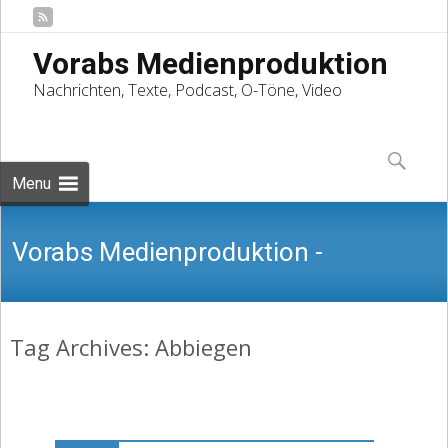
Vorabs Medienproduktion
Nachrichten, Texte, Podcast, O-Töne, Video
Skip
to
Suchen
content
nach:
Menu
Vorabs Medienproduktion -
Tag Archives: Abbiegen
Nachrichten, Texte, Podcast, O-Töne,