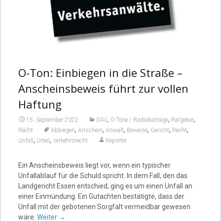
O-Ton: Einbiegen in die Straße –
Anscheinsbeweis führt zur vollen
Haftung
,
,
,
15. September 2022
DAV
O-Töne / Radiobeiträge
Ratgeber
,
,
,
,
,
,
Recht
Abbiegen
Anschein
Anwalt
Beweise
Gericht
Recht
,
,
Unfall
Urteil
Verkehrsrecht
Reporter
Ein Anscheinsbeweis liegt vor, wenn ein typischer
Unfallablauf für die Schuld spricht. In dem Fall, den das
Landgericht Essen entschied, ging es um einen Unfall an
einer Einmündung. Ein Gutachten bestätigte, dass der
Unfall mit der gebotenen Sorgfalt vermeidbar gewesen
wäre.
Weiter
→