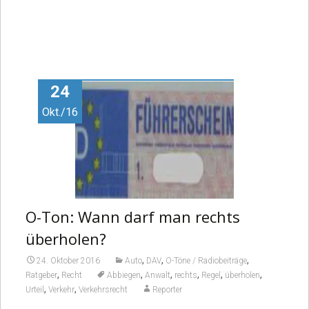
24
Okt./16
O-Ton: Wann darf man rechts
überholen?
,
,
,
24. Oktober 2016
Auto
DAV
O-Töne / Radiobeiträge
,
,
,
,
,
,
Ratgeber
Recht
Abbiegen
Anwalt
rechts
Regel
überholen
,
,
Urteil
Verkehr
Verkehrsrecht
Reporter