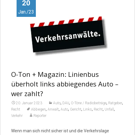
Video
20
Jan./23
O-Ton + Magazin: Linienbus
überholt links abbiegendes Auto –
wer zahlt?
,
,
,
,
20. Januar 2023
Auto
DAV
O-Töne / Radiobeiträge
Ratgeber
,
,
,
,
,
,
,
Recht
Abbiegen
Anwalt
Auto
Gericht
Links
Recht
Unfall
Verkehr
Reporter
Wenn man sich nicht sicher ist und die Verkehrslage