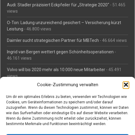
Audi: Stadler präzisiert Eckpfeiler für „Strategie 2020“
- 51.465
views
O-Ton: Ladung unzureichend gesichert – Versicherung kürzt
Leistung
- 46.800 views
Daimler sucht strategischen Partner für MBTech
- 46.664 views
Ingrid van Bergen wettert gegen Schönheitsoperationen
-
46.161 views
Volvo will bis 2020 mehr als 10.000 neue Mitarbeiter
- 45.491
views
Cookie-Zustimmung verwalten
Mäßiges Interesse an Daimlers MBtech
- 44.716 views
Um dir ein optimales Erlebnis zu bieten, verwenden wir Technologien wie
O-Ton: Wer muss Schaden für abgedriftete Silvesterraketen
Cookies, um Geräteinformationen zu speichern und/oder darauf
zahlen?
- 42.378 views
zuzugreifen. Wenn du diesen Technologien zustimmst, können wir Daten
wie das Surfverhalten oder eindeutige IDs auf dieser Website verarbeiten.
Kollegengespräch: Urteile zum Grillen
- 42.063 views
Wenn du deine Zustimmung nicht erteilst oder zurückziehst, können
bestimmte Merkmale und Funktionen beeinträchtigt werden.
Suchen bei Vorabs