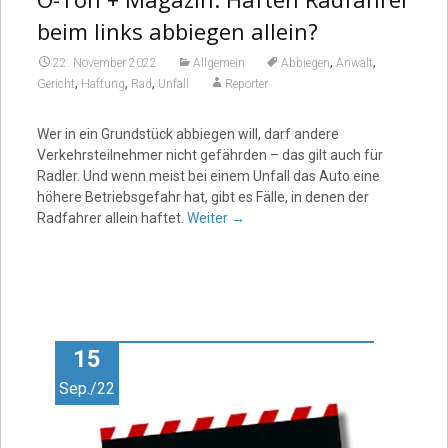
beim links abbiegen allein?
,
,
22. November 2022
Allgemein
Abbiegen
Anwalt
,
,
,
Gericht
Haftung
Rad
Unfall
Reporter
Wer in ein Grundstück abbiegen will, darf andere
Verkehrsteilnehmer nicht gefährden – das gilt auch für
Radler. Und wenn meist bei einem Unfall das Auto eine
höhere Betriebsgefahr hat, gibt es Fälle, in denen der
Radfahrer allein haftet.
Weiter
→
15
Sep./22