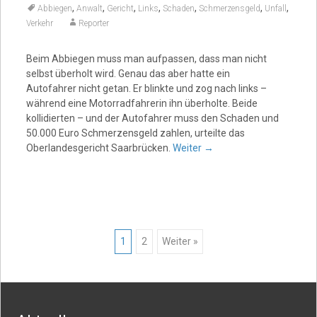
,
,
,
,
,
,
,
Abbiegen
Anwalt
Gericht
Links
Schaden
Schmerzensgeld
Unfall
Verkehr
Reporter
Beim Abbiegen muss man aufpassen, dass man nicht
selbst überholt wird. Genau das aber hatte ein
Autofahrer nicht getan. Er blinkte und zog nach links –
während eine Motorradfahrerin ihn überholte. Beide
kollidierten – und der Autofahrer muss den Schaden und
50.000 Euro Schmerzensgeld zahlen, urteilte das
Oberlandesgericht Saarbrücken.
Weiter
→
Posts
1
2
Weiter »
navigation