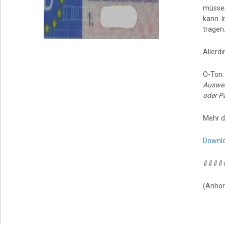
müssen
kann. 
tragen
Allerd
O-Ton
Ausweis
oder Pa
Mehr d
Downl
####
(Anhör