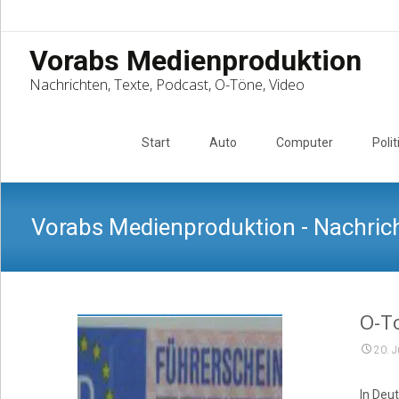
Vorabs Medienproduktion
Nachrichten, Texte, Podcast, O-Töne, Video
Skip
to
Start
Auto
Computer
Polit
content
Vorabs Medienproduktion - Nachrich
O-To
20. J
In Deu