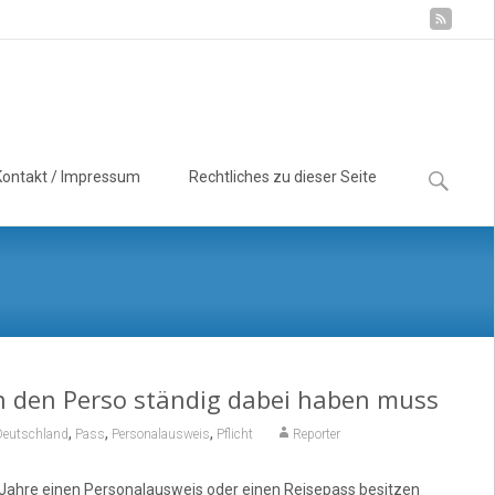
Suchen
Kontakt / Impressum
Rechtliches zu dieser Seite
nach:
an den Perso ständig dabei haben muss
,
,
,
Deutschland
Pass
Personalausweis
Pflicht
Reporter
 Jahre einen Personalausweis oder einen Reisepass besitzen