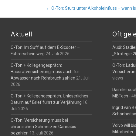
Post
←
O-Ton: Sturz unter Alkoholeinfluss – wann is
navigation
Aktuell
Oft gel
O-Ton: Im Suff auf dem E-Scooter –
Audi: Stadler
Führerschein weg
24. Juli 2026
„Strategie 
O-Ton + Kollegengespräch:
O-Ton: Ladu
Hausratversicherung muss auch für
Versicherun
Abwasser nach Rohrbruch zahlen
21. Juli
views
2026
Daimler such
O-Ton + Kollegengespräch: Unleserliches
MBTech
- 4
Datum auf Brief führt zur Verjährung
16.
Ingrid van 
Juli 2026
Schönheitso
O-Ton: Versicherung muss bei
Volvo will b
chronischen Schmerzen Cannabis
Mitarbeiter
-
bezahlen
13. Juli 2026