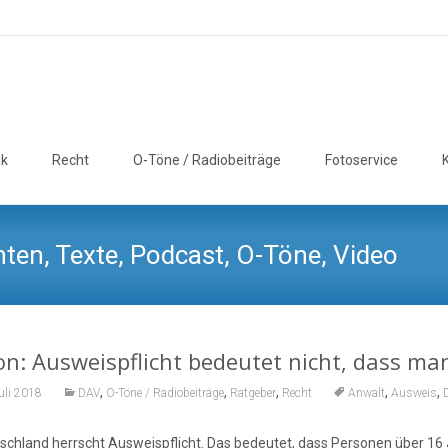
ik
Recht
O-Töne / Radiobeiträge
Fotoservice
ten, Texte, Podcast, O-Töne, Video
n: Ausweispflicht bedeutet nicht, dass m
,
,
,
,
,
uli 2018
DAV
O-Töne / Radiobeiträge
Ratgeber
Recht
Anwalt
Ausweis
tschland herrscht Ausweispflicht. Das bedeutet, dass Personen über 16