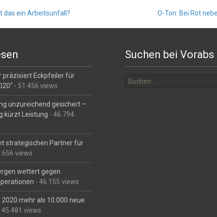
t das ein Arbeitsunfall?
O-Ton: Bei Rot neb
esen
Suchen bei Vorabs
Suchen
 präzisiert Eckpfeiler für
nach:
2020“
- 51.456 views
ng unzureichend gesichert –
g kürzt Leistung
- 46.794
t strategischen Partner für
6.656 views
Bergen wettert gegen
perationen
- 46.155 views
is 2020 mehr als 10.000 neue
 45.481 views