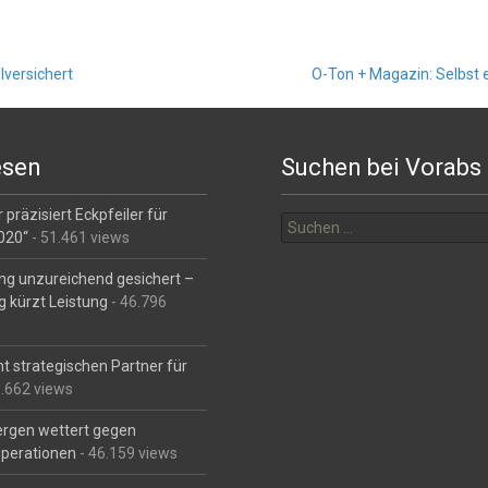
lversichert
O-Ton + Magazin: Selbst 
esen
Suchen bei Vorabs
Suchen
 präzisiert Eckpfeiler für
nach:
2020“
- 51.461 views
ng unzureichend gesichert –
g kürzt Leistung
- 46.796
t strategischen Partner für
6.662 views
Bergen wettert gegen
perationen
- 46.159 views