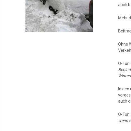
auch be
Mehr d
Beitrag
Ohne W
Verkeh
O-Ton
Behinde
Winterr
In den
vorgesc
auch d
O-Ton
wenn e