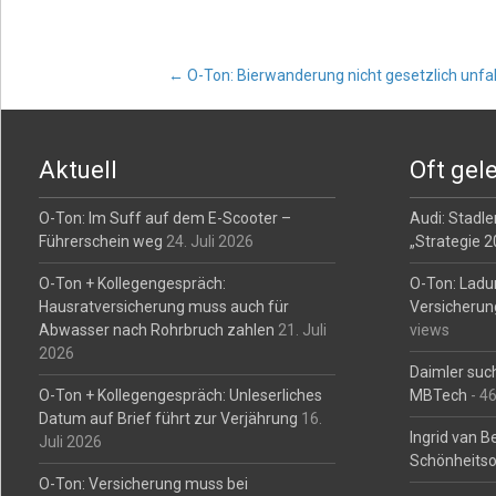
Post
←
O-Ton: Bierwanderung nicht gesetzlich unfal
navigation
Aktuell
Oft gel
O-Ton: Im Suff auf dem E-Scooter –
Audi: Stadler
Führerschein weg
24. Juli 2026
„Strategie 
O-Ton + Kollegengespräch:
O-Ton: Ladu
Hausratversicherung muss auch für
Versicherun
Abwasser nach Rohrbruch zahlen
21. Juli
views
2026
Daimler such
O-Ton + Kollegengespräch: Unleserliches
MBTech
- 4
Datum auf Brief führt zur Verjährung
16.
Ingrid van 
Juli 2026
Schönheitso
O-Ton: Versicherung muss bei