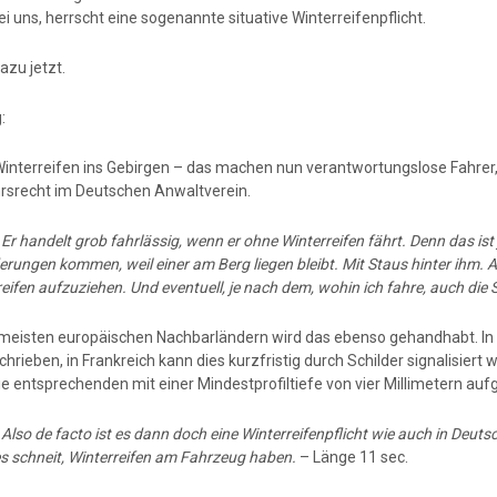
i uns, herrscht eine sogenannte situative Winterreifenpflicht.
azu jetzt.
:
interreifen ins Gebirgen – das machen nun verantwortungslose Fahrer
rsrecht im Deutschen Anwaltverein.
:
Er handelt grob fahrlässig, wenn er ohne Winterreifen fährt. Denn das is
rungen kommen, weil einer am Berg liegen bleibt. Mit Staus hinter ihm. Als
eifen aufzuziehen. Und eventuell, je nach dem, wohin ich fahre, auch die
 meisten europäischen Nachbarländern wird das ebenso gehandhabt. In
hrieben, in Frankreich kann dies kurzfristig durch Schilder signalisiert
ie entsprechenden mit einer Mindestprofiltiefe von vier Millimetern auf
:
Also de facto ist es dann doch eine Winterreifenpflicht wie auch in Deuts
s schneit, Winterreifen am Fahrzeug haben.
– Länge 11 sec.