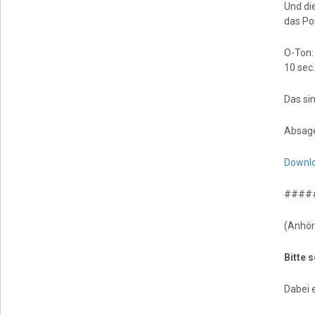
Und di
das Po
O-Ton
10 sec.
Das si
Absag
Downl
####
(Anhör
Bitte 
Dabei 