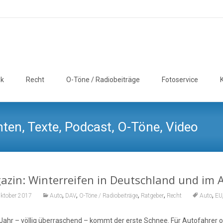
ik
Recht
O-Töne / Radiobeiträge
Fotoservice
ten, Texte, Podcast, O-Töne, Video
zin: Winterreifen in Deutschland und im 
,
,
,
,
,
Oktober 2017
Auto
DAV
O-Töne / Radiobeiträge
Ratgeber
Recht
Auto
EU
Jahr – völlig überraschend – kommt der erste Schnee. Für Autofahrer oh