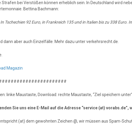
e Strafen bei Verstößen können erheblich sein. In Deutschland wird nebe
rtemonnaie. Bettina Bachmann:
:
In Tschechien 92 Euro, in Frankreich 135 und in Italien bis zu 338 Euro.
nd dann aber auch Einzelfälle. Mehr dazu unter verkehrsrecht.de.
e.
oad Magazin
#######################
en: linke Maustaste, Download: rechte Maustaste, “Ziel speichern unter”
senden Sie uns eine E-Mail auf die Adresse “service (at) vorabs.de”
entspricht (at) dem gewohnten Zeichen @, wir müssen aus Spam-Schut