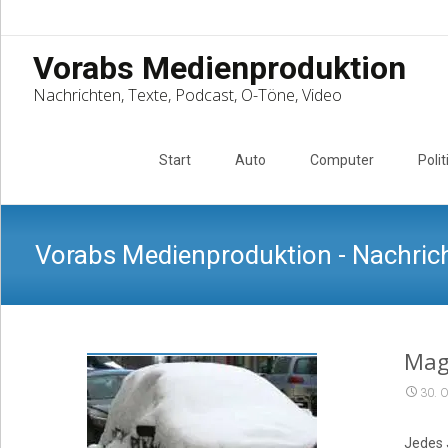
Vorabs Medienproduktion
Nachrichten, Texte, Podcast, O-Töne, Video
Skip
to
Start
Auto
Computer
Polit
content
Vorabs Medienproduktion - Nachrich
Maga
30. 
Jedes 