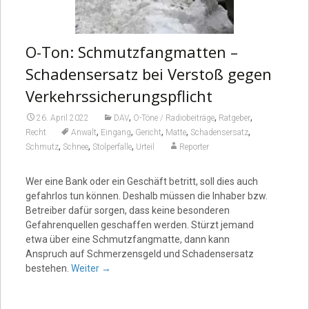
O-Ton: Schmutzfangmatten –
Schadensersatz bei Verstoß gegen
Verkehrssicherungspflicht
,
,
,
26. April 2022
DAV
O-Töne / Radiobeiträge
Ratgeber
,
,
,
,
,
Recht
Anwalt
Eingang
Gericht
Matte
Schadensersatz
,
,
,
Schmutz
Schnee
Stolperfalle
Urteil
Reporter
Wer eine Bank oder ein Geschäft betritt, soll dies auch
gefahrlos tun können. Deshalb müssen die Inhaber bzw.
Betreiber dafür sorgen, dass keine besonderen
Gefahrenquellen geschaffen werden. Stürzt jemand
etwa über eine Schmutzfangmatte, dann kann
Anspruch auf Schmerzensgeld und Schadensersatz
bestehen.
Weiter
→