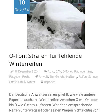
Video
10
Dez./24
O-Ton: Strafen für fehlende
Winterreifen
,
,
,
10. Dezember 2024
Auto
DAV
O-Töne / Radiobeiträge
,
,
,
,
,
,
,
Ratgeber
Recht
Anwalt
Eis
Gericht
Haftung
Reifen
Schnee
,
,
Strafe
Urteil
Winter
Reporter
Der Deutsche Anwaltverein empfiehlt, wie viele andere
Experten auch, mit Winterreifen zwischen O wie Oktober
bis O wie Ostern zu fahren. Wer ohne entsprechende
Reifen unterwegs ist oder seinen Wagen nicht richtig von