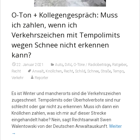
O-Ton + Kollegengespräch: Muss
ich zahlen, wenn ich
Verkehrszeichen mit Tempolimits
wegen Schnee nicht erkennen
kann?
,
,
,
,
22. Januar 2021
Auto
DAV
O-Töne / Radiobeiträge
Ratgeber
,
,
,
,
,
,
,
Recht
Anwalt
Knöllchen
Recht
Schild
Schnee
Straße
Tempo
Verkehr
Reporter
Es ist Winter und mancherorts sind die Verkehrszeichen
zugeschneit. Tempolimits oder Überholverbote sind nur
schlecht oder gar nicht zu erkennen. Muss ich dann ein
Knöllchen zahlen, was ich mir auf dieser Strecke
eingehandelt habe? Nein, sagt Rechtsanwalt Swen
Walentowski von der Deutschen Anwaltauskunft.
Weiter
→