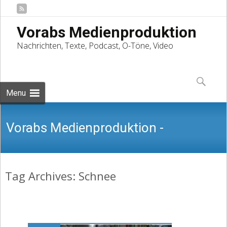
Vorabs Medienproduktion
Nachrichten, Texte, Podcast, O-Töne, Video
Skip
to
Suchen
content
nach:
Menu
Vorabs Medienproduktion -
Tag Archives: Schnee
Nachrichten, Texte, Podcast, O-Töne,