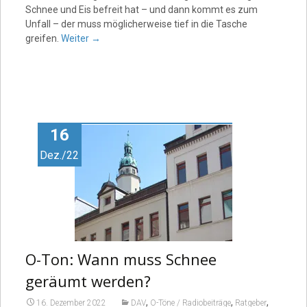
Schnee und Eis befreit hat – und dann kommt es zum
Unfall – der muss möglicherweise tief in die Tasche
greifen.
Weiter
→
16
Dez./22
O-Ton: Wann muss Schnee
geräumt werden?
,
,
,
16. Dezember 2022
DAV
O-Töne / Radiobeiträge
Ratgeber