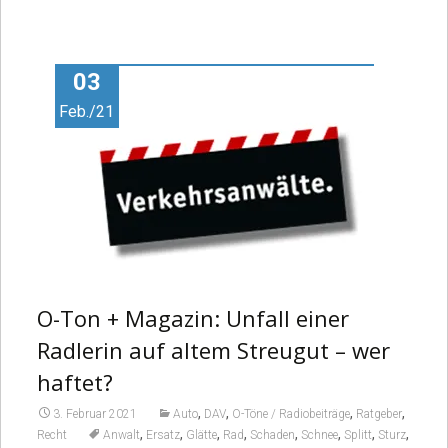
03
Feb./21
O-Ton + Magazin: Unfall einer
Radlerin auf altem Streugut – wer
haftet?
,
,
,
,
3. Februar 2021
Auto
DAV
O-Töne / Radiobeiträge
Ratgeber
,
,
,
,
,
,
,
,
Recht
Anwalt
Ersatz
Glätte
Rad
Schaden
Schnee
Splitt
Sturz