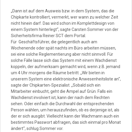
„Dann ist auf dem Ausweis bzw. in dem System, das die
Video
Chipkarte kontrolliert, vermerkt, wer wann zu welcher Zeit
nicht hinein darf. Das wird schon im Komplettdesign von
einem System hinterlegt“, sagte Carsten Sommer von der
Sicherheitsfirma Reiner SCT dem Portal.
Für Geschäftsführer, die gelegentlich auch am
Wochenende oder spät nachts im Büro arbeiten müssen,
sei eine solche Reglementierung aber nicht sinnvoll. Für
solche Fälle lasse sich das System mit einem Wachdienst
koppeln, der aufmerksam gemacht wird, wenn z.B. jemand
um 4 Uhr morgens die Räume betritt. „Wir bieten in
unserem System eine elektronische Anwesenheitsliste an“,
sagte der Chipkarten-Spezialist. „Sobald sich ein
Mitarbeiter einbucht, geht die Ampel auf Grün. Falls ein
Wachdienst involviert ist, kann der nach dem Rechten
sehen. Oder einfach die Durchwahl der entsprechenden
Person wählen, um herauszufinden, ob es derjenige ist, als
der er sich ausgibt. Vielleicht kann der Wachmann auch ein
bestimmtes Passwort abfragen, das sich einmal pro Monat
ändert“, schlug Sommer vor.