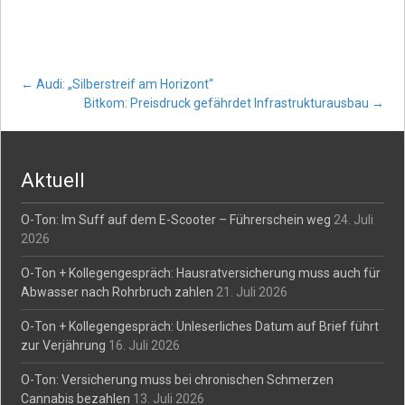
Post
←
Audi: „Silberstreif am Horizont“
Bitkom: Preisdruck gefährdet Infrastrukturausbau
→
navigation
Aktuell
O-Ton: Im Suff auf dem E-Scooter – Führerschein weg
24. Juli
2026
O-Ton + Kollegengespräch: Hausratversicherung muss auch für
Abwasser nach Rohrbruch zahlen
21. Juli 2026
O-Ton + Kollegengespräch: Unleserliches Datum auf Brief führt
zur Verjährung
16. Juli 2026
O-Ton: Versicherung muss bei chronischen Schmerzen
Cannabis bezahlen
13. Juli 2026