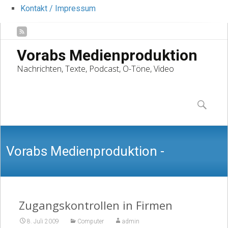
Kontakt / Impressum
Vorabs Medienproduktion
Nachrichten, Texte, Podcast, O-Töne, Video
Skip
to
Suchen
content
nach:
Vorabs Medienproduktion -
Nachrichten, Texte, Podcast, O-Töne,
Zugangskontrollen in Firmen
8. Juli 2009
Computer
admin