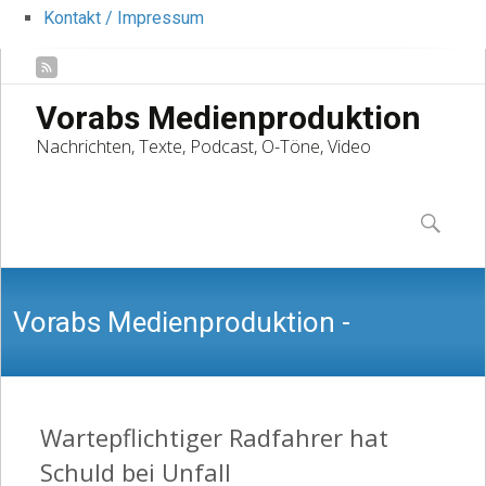
Kontakt / Impressum
Vorabs Medienproduktion
Nachrichten, Texte, Podcast, O-Töne, Video
Skip
to
Suchen
content
nach:
Vorabs Medienproduktion -
Nachrichten, Texte, Podcast, O-Töne,
Wartepflichtiger Radfahrer hat
Schuld bei Unfall