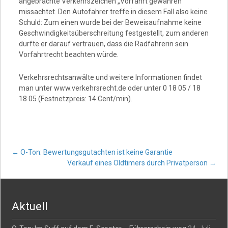
angebrachte Verkehrszeichen „Vorfahrt gewähren“
missachtet. Den Autofahrer treffe in diesem Fall also keine
Schuld: Zum einen wurde bei der Beweisaufnahme keine
Geschwindigkeitsüberschreitung festgestellt, zum anderen
durfte er darauf vertrauen, dass die Radfahrerin sein
Vorfahrtrecht beachten würde.
Verkehrsrechtsanwälte und weitere Informationen findet
man unter www.verkehrsrecht.de oder unter 0 18 05 / 18
18 05 (Festnetzpreis: 14 Cent/min).
Post
←
O-Ton: Bewertungsgutachten ist keine Garantie
Verkauf eines Oldtimers durch Privatperson
→
navigation
Aktuell