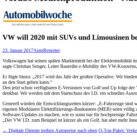
VW will 2020 mit SUVs und Limousinen be
23. Januar 2017
Auto
Reporter
Volkswagen hat seinen späten Markteintritt bei der Elektromobilität im 
sagte Christian Senger, Leiter Baureihe e-Mobility des VW-Konzerns
Er fügte hinzu: „2017 wird das Jahr der großen Operative. Wir binde
an den Start gehen kann.“
Den jetzt schon verfügbaren E-Versionen von Golf und Up folge de
denkbar. Wir werden mit dem Startschuss des I.D. ein schnelles Ausro
Generell würden die Entwicklungszeiten kürzer: „E-Fahrzeuge sind w
eigenen Modularen Elektrifizierungs-Baukastens (MEB) seien völlig an
Software-Updates zu machen, wie es sonst nur für hochpreisige Fahrz
„Der VW I.D. zum Beispiel ist kürzer als ein Golf, hat aber mehr Inne
Post
←
Digitale Dienste treiben Autopreise nach oben
O-Ton-Paket: Verke