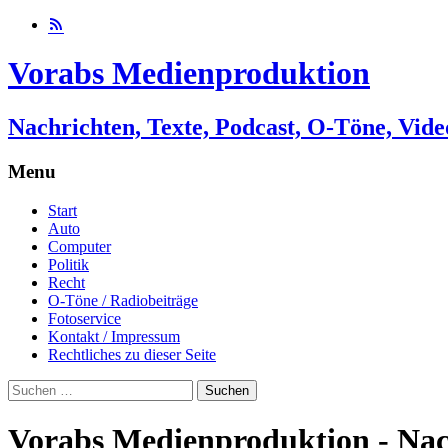
Vorabs Medienproduktion
Nachrichten, Texte, Podcast, O-Töne, Vide
Menu
Skip
Start
to
Auto
content
Computer
Politik
Recht
O-Töne / Radiobeiträge
Fotoservice
Kontakt / Impressum
Rechtliches zu dieser Seite
Suchen
nach:
Vorabs Medienproduktion - Nach