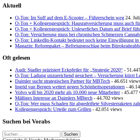
navigation
Aktuell
O-Ton: Im Suff auf dem E-Scooter – Führerschein weg
24. Jul
O-Ton + Kollegengespräch: Hausratversicherung muss auch fü
O-Ton + Kollegengespräch: Unleserliches Datum auf Brief führ
O-Ton: Versicherung muss bei chronischen Schmerzen Cannab
O-Ton: LinkedIn-Kontakt bedeutet noch keine Einwilligung in
Magazin: Reformpaket – Befreiungsschlag beim Bürokratieab
Oft gelesen
Audi: Stadler präzisiert Eckpfeiler für „Strategie 2020“
- 51.44
O-Ton: Ladung unzureichend gesichert – Versicherung kürzt L
Daimler sucht strategischen Partner für MBTech
- 46.651 view
Ingrid van Bergen wettert gegen Schönheitsoperationen
- 46.14
Volvo will bis 2020 mehr als 10.000 neue Mitarbeiter
- 45.477 
Mäßiges Interesse an Daimlers MBtech
- 44.702 views
O-Ton: Wer muss Schaden für abgedriftete Silvesterraketen zah
Kollegengespräch: Urteile zum Grillen
- 42.051 views
Suchen bei Vorabs
Suchen
nach: