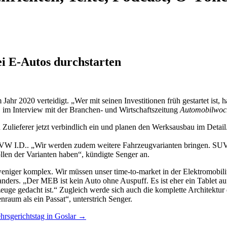
i E-Autos durchstarten
Jahr 2020 verteidigt. „Wer mit seinen Investitionen früh gestartet ist, ha
, im Interview mit der Branchen- und Wirtschaftszeitung
Automobilwoc
n Zulieferer jetzt verbindlich ein und planen den Werksausbau im Det
r VW I.D.. „Wir werden zudem weitere Fahrzeugvarianten bringen. SU
llen der Varianten haben“, kündigte Senger an.
eniger komplex. Wir müssen unser time-to-market in der Elektromobili
ders. „Der MEB ist kein Auto ohne Auspuff. Es ist eher ein Tablet auf 
euge gedacht ist.“ Zugleich werde sich auch die komplette Architektur
nraum als ein Passat“, unterstrich Senger.
hrsgerichtstag in Goslar
→