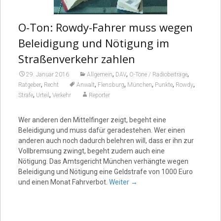
O-Ton: Rowdy-Fahrer muss wegen
Beleidigung und Nötigung im
Straßenverkehr zahlen
,
,
,
29. Januar 2016
Allgemein
DAV
O-Töne / Radiobeiträge
,
,
,
,
,
,
Ratgeber
Recht
Anwalt
Flensburg
München
Punkte
Rowdy
,
,
Strafe
Urteil
Verkehr
Reporter
Wer anderen den Mittelfinger zeigt, begeht eine
Beleidigung und muss dafür geradestehen. Wer einen
anderen auch noch dadurch belehren will, dass er ihn zur
Vollbremsung zwingt, begeht zudem auch eine
Nötigung. Das Amtsgericht München verhängte wegen
Beleidigung und Nötigung eine Geldstrafe von 1000 Euro
und einen Monat Fahrverbot.
Weiter
→