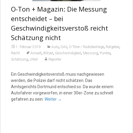
O-Ton + Magazin: Die Messung
entscheidet – bei
Geschwindigkeitsverstoß reicht
Schätzung nicht
,
,
,
,
1. Februar 2019
Auto
DAV
O-Töne / Radiobeiträge
Ratgeber
,
,
,
,
,
Recht
Anwalt
Blitzer
Geschwindigkeit
Messung
Punkte
,
Schätzung
Urteil
Reporter
Ein Geschwindigkeitsverstoß muss nachgewiesen
werden, die Polizei darf nicht schätzen. Das
Amtsgerichts Dortmund entschied so. Da wurde einem
Autofahrer vorgeworfen, in einer 30er-Zone zu schnell
gefahren zu sein.
Weiter
→