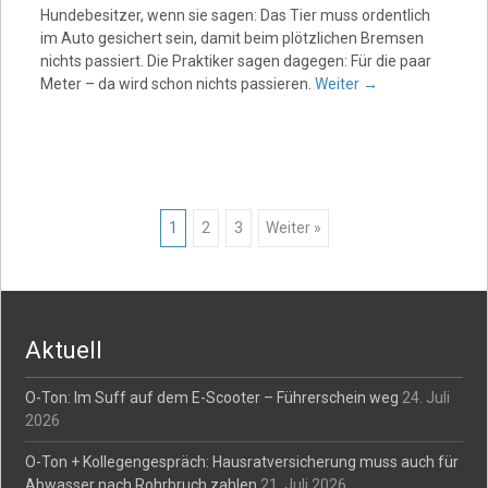
Hundebesitzer, wenn sie sagen: Das Tier muss ordentlich
im Auto gesichert sein, damit beim plötzlichen Bremsen
nichts passiert. Die Praktiker sagen dagegen: Für die paar
Meter – da wird schon nichts passieren.
Weiter
→
Posts
1
2
3
Weiter »
navigation
Aktuell
O-Ton: Im Suff auf dem E-Scooter – Führerschein weg
24. Juli
2026
O-Ton + Kollegengespräch: Hausratversicherung muss auch für
Abwasser nach Rohrbruch zahlen
21. Juli 2026