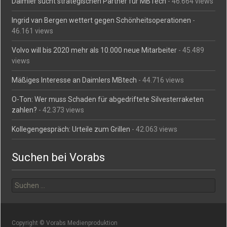
Daimler sucht strategischen Partner für MBTech
- 46.664 views
Ingrid van Bergen wettert gegen Schönheitsoperationen
-
46.161 views
Volvo will bis 2020 mehr als 10.000 neue Mitarbeiter
- 45.489
views
Mäßiges Interesse an Daimlers MBtech
- 44.716 views
O-Ton: Wer muss Schaden für abgedriftete Silvesterraketen
zahlen?
- 42.373 views
Kollegengespräch: Urteile zum Grillen
- 42.063 views
Suchen bei Vorabs
Suchen
nach:
Copyright © Vorabs Medienproduktion