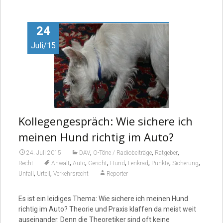
24
Juli/15
Kollegengespräch: Wie sichere ich
meinen Hund richtig im Auto?
,
,
,
24. Juli 2015
DAV
O-Töne / Radiobeiträge
Ratgeber
,
,
,
,
,
,
,
Recht
Anwalt
Auto
Gericht
Hund
Lenkrad
Punkte
Sicherung
,
,
Unfall
Urteil
Verkehrsrecht
Reporter
Es ist ein leidiges Thema: Wie sichere ich meinen Hund
richtig im Auto? Theorie und Praxis klaffen da meist weit
auseinander. Denn die Theoretiker sind oft keine