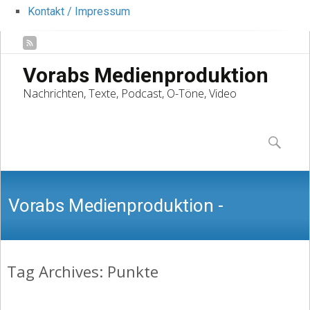
Kontakt / Impressum
Vorabs Medienproduktion
Nachrichten, Texte, Podcast, O-Töne, Video
Skip
to
Suchen
content
nach:
Vorabs Medienproduktion -
Tag Archives: Punkte
Nachrichten, Texte, Podcast, O-Töne,