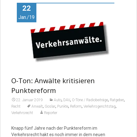
22
Jan./19
O-Ton: Anwälte kritisieren
Punktereform
,
,
,
,
22. Januar 2019
Auto
DAV
O-Töne / Radiobeiträge
Ratgeber
,
,
,
,
,
Recht
Anwalt
Goslar
Punkte
Reform
Verkehrsgerichtstag
Verkehrsrecht
Reporter
Knapp fünf Jahre nach der Punktereform im
Verkehrsrecht hakt es noch immer in dem neuen