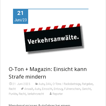
Video
21
Juni/23
O-Ton + Magazin: Einsicht kann
Strafe mindern
,
,
,
,
21. Juni 2023
Auto
DAV
O-Töne / Radiobeiträge
Ratgeber
,
,
,
,
,
,
Recht
Anwalt
Auto
Einsicht
Entzug
Führerschein
Gericht
,
,
Punkte
Recht
Verkehrsrecht
Reporter
Manchmal müssen Autofahrer bei einem