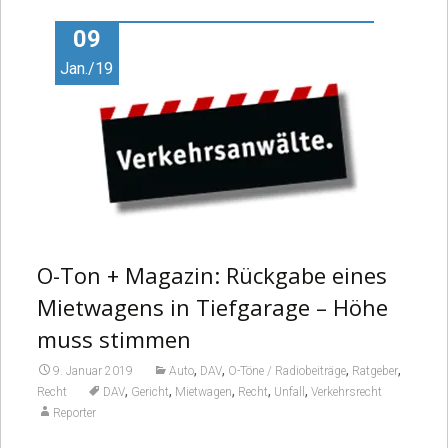
09
Jan./19
O-Ton + Magazin: Rückgabe eines
Mietwagens in Tiefgarage – Höhe
muss stimmen
,
,
,
,
9. Januar 2019
Auto
DAV
O-Töne / Radiobeiträge
Ratgeber
,
,
,
,
,
Recht
DAV
Gericht
Mietwagen
Recht
Unfall
Verkehrsrecht
Reporter