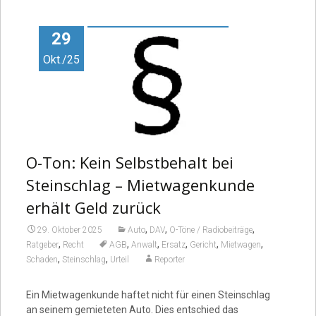
Video
29
Okt./25
O-Ton: Kein Selbstbehalt bei
Steinschlag – Mietwagenkunde
erhält Geld zurück
,
,
,
29. Oktober 2025
Auto
DAV
O-Töne / Radiobeiträge
,
,
,
,
,
,
Ratgeber
Recht
AGB
Anwalt
Ersatz
Gericht
Mietwagen
,
,
Schaden
Steinschlag
Urteil
Reporter
Ein Mietwagenkunde haftet nicht für einen Steinschlag
an seinem gemieteten Auto. Dies entschied das