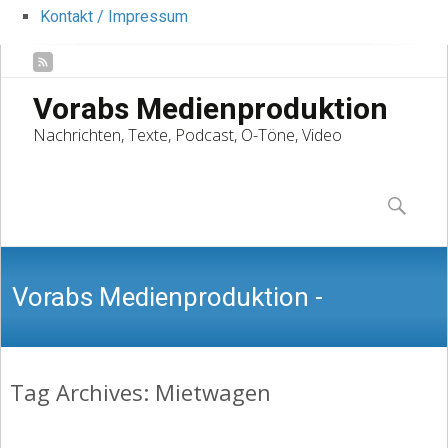
Kontakt / Impressum
Vorabs Medienproduktion
Nachrichten, Texte, Podcast, O-Töne, Video
Skip
to
Suchen
content
nach:
Vorabs Medienproduktion -
Tag Archives: Mietwagen
Nachrichten, Texte, Podcast, O-Töne,