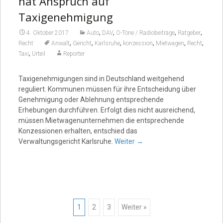
hat Anspruch auf
Taxigenehmigung
,
,
,
,
4. Oktober 2017
Auto
DAV
O-Töne / Radiobeiträge
Ratgeber
,
,
,
,
,
,
Recht
Anwalt
Gericht
Karlsruhe
konzession
Mietwagen
Recht
,
Taxi
Urteil
Reporter
Taxigenehmigungen sind in Deutschland weitgehend
reguliert. Kommunen müssen für ihre Entscheidung über
Genehmigung oder Ablehnung entsprechende
Erhebungen durchführen. Erfolgt dies nicht ausreichend,
müssen Mietwagenunternehmen die entsprechende
Konzessionen erhalten, entschied das
Verwaltungsgericht Karlsruhe.
Weiter
→
Posts
1
2
3
Weiter »