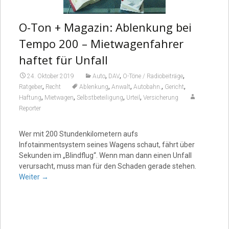
O-Ton + Magazin: Ablenkung bei
Tempo 200 – Mietwagenfahrer
haftet für Unfall
,
,
,
24. Oktober 2019
Auto
DAV
O-Töne / Radiobeiträge
,
,
,
,
,
Ratgeber
Recht
Ablenkung
Anwalt
Autobahn.
Gericht
,
,
,
,
Haftung
Mietwagen
Selbstbeteiligung
Urteil
Versicherung
Reporter
Wer mit 200 Stundenkilometern aufs
Infotainmentsystem seines Wagens schaut, fährt über
Sekunden im „Blindflug“. Wenn man dann einen Unfall
verursacht, muss man für den Schaden gerade stehen.
Weiter
→