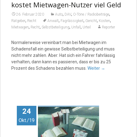
kostet Mietwagen-Nutzer viel Geld
,
,
,
26. Februar 2020
Auto
DAV
O-Töne / Radiobeiträge
,
,
,
,
,
Ratgeber
Recht
Anwalt
Fagrlässigkeit
Gericht
Kosten
,
,
,
,
Mietwagen
Recht
Selbstbeteiligung
Unfall
Urteil
Reporter
Normalerweise vereinbart man bei Mietwagen im
Schadensfall ein gewisse Selbstbeteiligung und muss
nicht mehr zahlen. Aber: Hat sich ein Fahrer fahrlässig
verhalten, dann kann es passieren, dass er bis zu 25
Prozent des Schadens bezahlen muss.
Weiter
→
24
Okt./19