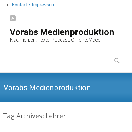
Kontakt / Impressum
Vorabs Medienproduktion
Nachrichten, Texte, Podcast, O-Töne, Video
Skip
to
Suchen
content
nach:
Vorabs Medienproduktion -
Tag Archives: Lehrer
Nachrichten, Texte, Podcast, O-Töne,