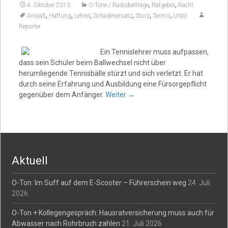
,
,
4. Oktober 2013
O-Töne / Radiobeiträge
Ratgeber
Recht
,
,
,
,
,
,
Anwalt
Haftung
Lehrer
Schadenersatz
Sturz
Tennis
Urteil
Reporter
Ein Tennislehrer muss aufpassen,
dass sein Schüler beim Ballwechsel nicht über
herumliegende Tennisbälle stürzt und sich verletzt. Er hat
durch seine Erfahrung und Ausbildung eine Fürsorgepflicht
gegenüber dem Anfänger.
Weiter
→
Aktuell
O-Ton: Im Suff auf dem E-Scooter – Führerschein weg
24. Juli
2026
O-Ton + Kollegengespräch: Hausratversicherung muss auch für
Abwasser nach Rohrbruch zahlen
21. Juli 2026