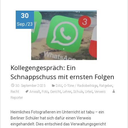
Video
30
Sep./23
Kollegengespräch: Ein
Schnappschuss mit ernsten Folgen
,
,
,
30. September 2023
DAV
O-Töne / Radiobeiträge
Ratgeber
,
,
,
,
,
,
Recht
Anwalt
Foto
Gericht
Lehrer
Schule
Urteil
Verweis
Reporter
Heimliches Fotografieren im Unterricht ist tabu – ein
Berliner Schüler hat sich dafür einen Verweis
eingehandelt. Dies entschied das Verwaltungsgericht