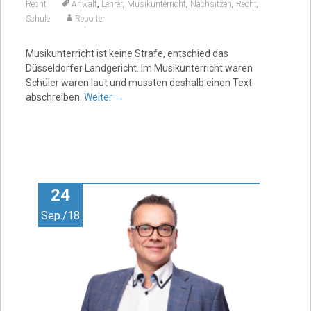
,
,
,
,
,
Recht
Anwalt
Lehrer
Musikunterricht
Nachsitzen
Recht
Schule
Reporter
Musikunterricht ist keine Strafe, entschied das
Düsseldorfer Landgericht. Im Musikunterricht waren
Schüler waren laut und mussten deshalb einen Text
abschreiben.
Weiter
→
24
Sep./18