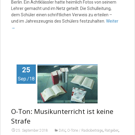
Berlin. Ein Achtklässler hatte heimlich Fotos von seinem
Lehrer gemacht und im Netz geteilt. Die Schulleitung,
dem Schüler einen schriftlichen Verweis zu erteilen –
und im Jahreszeugnis des Schülers festzuhalten.
Weiter
→
25
Sep./18
O-Ton: Musikunterricht ist keine
Strafe
,
,
,
25. September 2018
DAV
O-Töne / Radiobeiträge
Ratgeber