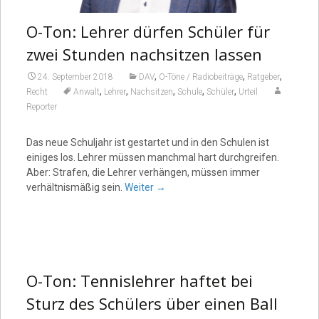
O-Ton: Lehrer dürfen Schüler für
zwei Stunden nachsitzen lassen
,
,
,
24. September 2018
DAV
O-Töne / Radiobeiträge
Ratgeber
,
,
,
,
,
Recht
Anwalt
Lehrer
Nachsitzen
Schule
Schüler
Urteil
Reporter
Das neue Schuljahr ist gestartet und in den Schulen ist
einiges los. Lehrer müssen manchmal hart durchgreifen.
Aber: Strafen, die Lehrer verhängen, müssen immer
verhältnismäßig sein.
Weiter
→
O-Ton: Tennislehrer haftet bei
Sturz des Schülers über einen Ball