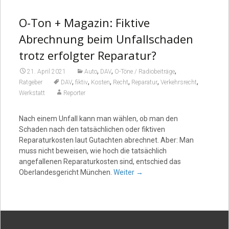
O-Ton + Magazin: Fiktive
Abrechnung beim Unfallschaden
trotz erfolgter Reparatur?
,
,
,
21. April 2021
Auto
DAV
O-Töne / Radiobeiträge
,
,
,
,
,
,
Ratgeber
DAV
fiktiv
Kosten
Recht
Reparatur
Verkehrsrecht
Werkstatt
Reporter
Nach einem Unfall kann man wählen, ob man den
Schaden nach den tatsächlichen oder fiktiven
Reparaturkosten laut Gutachten abrechnet. Aber: Man
muss nicht beweisen, wie hoch die tatsächlich
angefallenen Reparaturkosten sind, entschied das
Oberlandesgericht München.
Weiter
→