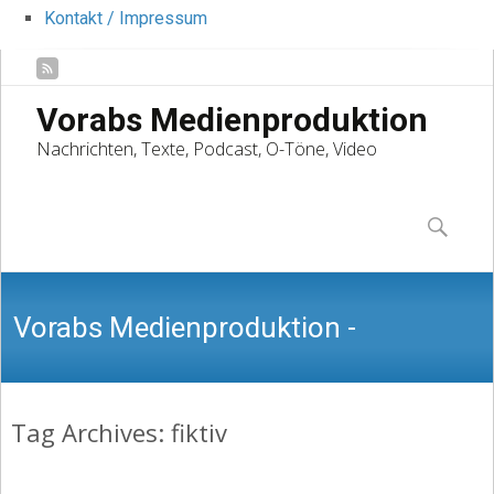
Kontakt / Impressum
Vorabs Medienproduktion
Nachrichten, Texte, Podcast, O-Töne, Video
Skip
to
Suchen
content
nach:
Vorabs Medienproduktion -
Tag Archives: fiktiv
Nachrichten, Texte, Podcast, O-Töne,