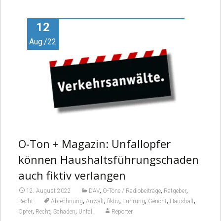
Video
12
Aug./22
O-Ton + Magazin: Unfallopfer
können Haushaltsführungschaden
auch fiktiv verlangen
,
,
,
12. August 2022
DAV
O-Töne / Radiobeiträge
Ratgeber
,
,
,
,
,
,
Recht
Abrechnung
Anwalt
fiktiv
Führung
Gericht
Haushalt
,
,
,
Opfer
Recht
Schaden
Unfall
Reporter