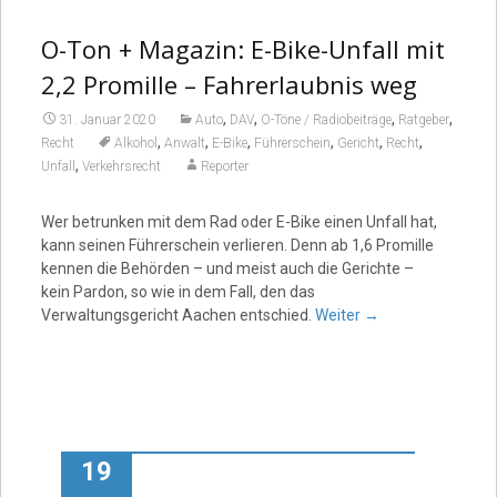
O-Ton + Magazin: E-Bike-Unfall mit
2,2 Promille – Fahrerlaubnis weg
,
,
,
,
31. Januar 2020
Auto
DAV
O-Töne / Radiobeiträge
Ratgeber
,
,
,
,
,
,
Recht
Alkohol
Anwalt
E-Bike
Führerschein
Gericht
Recht
,
Unfall
Verkehrsrecht
Reporter
Wer betrunken mit dem Rad oder E-Bike einen Unfall hat,
kann seinen Führerschein verlieren. Denn ab 1,6 Promille
kennen die Behörden – und meist auch die Gerichte –
kein Pardon, so wie in dem Fall, den das
Verwaltungsgericht Aachen entschied.
Weiter
→
19