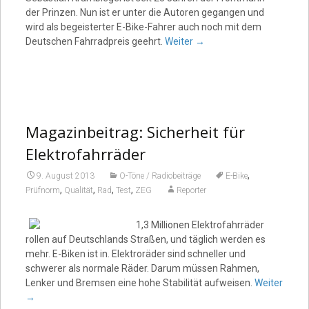
der Prinzen. Nun ist er unter die Autoren gegangen und
wird als begeisterter E-Bike-Fahrer auch noch mit dem
Deutschen Fahrradpreis geehrt.
Weiter
→
Magazinbeitrag: Sicherheit für
Elektrofahrräder
,
9. August 2013
O-Töne / Radiobeiträge
E-Bike
,
,
,
,
Prüfnorm
Qualität
Rad
Test
ZEG
Reporter
1,3 Millionen Elektrofahrräder
rollen auf Deutschlands Straßen, und täglich werden es
mehr. E-Biken ist in. Elektroräder sind schneller und
schwerer als normale Räder. Darum müssen Rahmen,
Lenker und Bremsen eine hohe Stabilität aufweisen.
Weiter
→