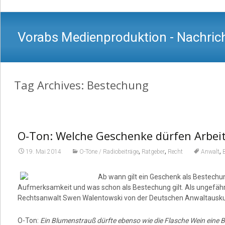
Vorabs Medienproduktion - Nachrich
Tag Archives: Bestechung
O-Ton: Welche Geschenke dürfen Arbe
,
,
,
19. Mai 2014
O-Töne / Radiobeiträge
Ratgeber
Recht
Anwalt
Ab wann gilt ein Geschenk als Bestechun
Aufmerksamkeit und was schon als Bestechung gilt. Als ungefä
Rechtsanwalt Swen Walentowski von der Deutschen Anwaltausku
O-Ton:
Ein Blumenstrauß dürfte ebenso wie die Flasche Wein eine 